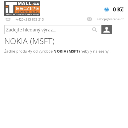
0 Kč
eshop@escape.cz
+(420) 283 872 213
NOKIA (MSFT)
Žádné produkty od výrobce
NOKIA (MSFT)
nebyly nalezeny....