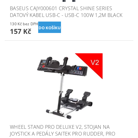
BASEUS CAJY000601 CRYSTAL SHINE SERIES
DATOVÝ KABEL USB-C - USB-C 100W 1,2M BLACK
130 Kč bez DPH
157 Kč
WHEEL STAND PRO DELUXE V2, STOJAN NA
JOYSTICK A PEDÁLY SAITEK PRO RUDDER, PRO