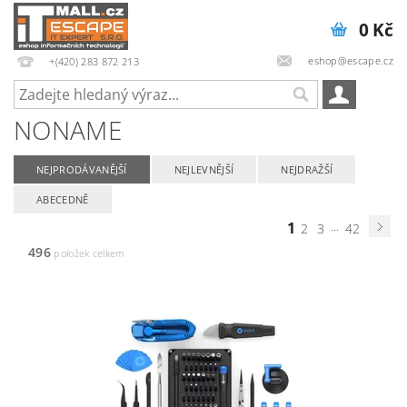
0 Kč
eshop@escape.cz
+(420) 283 872 213
NONAME
NEJPRODÁVANĚJŠÍ
NEJLEVNĚJŠÍ
NEJDRAŽŠÍ
ABECEDNĚ
1
...
2
3
42
496
položek celkem