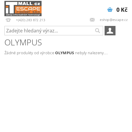
0 Kč
eshop@escape.cz
+(420) 283 872 213
OLYMPUS
Žádné produkty od výrobce
OLYMPUS
nebyly nalezeny....