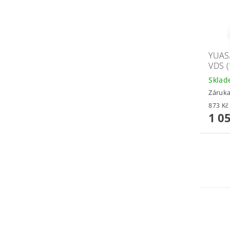
YUAS
VDS (
Skla
Záruka
1 0