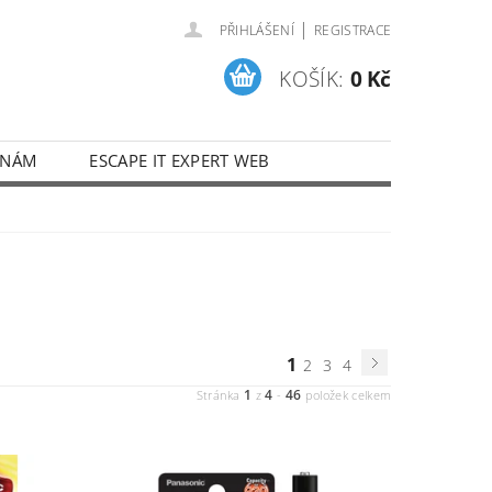
|
PŘIHLÁŠENÍ
REGISTRACE
KOŠÍK:
0 Kč
 NÁM
ESCAPE IT EXPERT WEB
1
2
3
4
1
4
46
Stránka
z
-
položek celkem