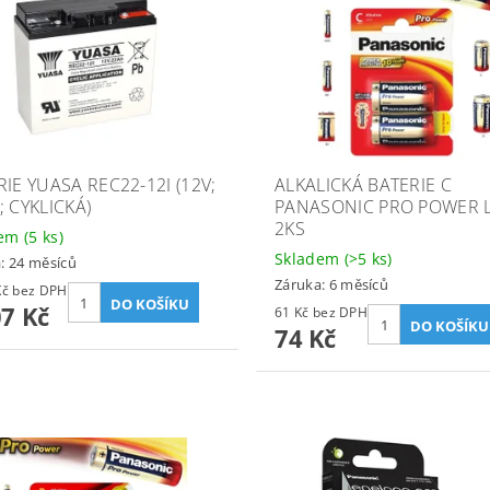
IE YUASA REC22-12I (12V;
ALKALICKÁ BATERIE C
; CYKLICKÁ)
PANASONIC PRO POWER 
2KS
dem
(5 ks)
Skladem
(>5 ks)
: 24 měsíců
Záruka: 6 měsíců
1 411 Kč bez DPH
07 Kč
61 Kč bez DPH
74 Kč