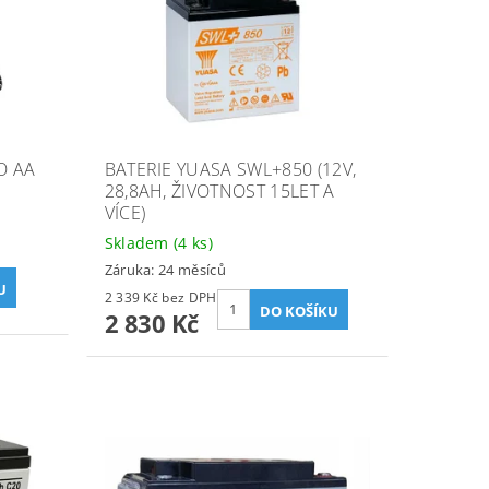
O AA
BATERIE YUASA SWL+850 (12V,
28,8AH, ŽIVOTNOST 15LET A
VÍCE)
Skladem
(4 ks)
Záruka: 24 měsíců
2 339 Kč bez DPH
2 830 Kč