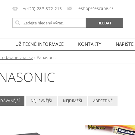
eshop@escape.cz
+(420) 283 872 213
U
UŽITEČNÉ INFORMACE
KONTAKTY
NAPIŠTE
Prodávané značky
Panasonic
NASONIC
ODÁVANĚJŠÍ
NEJLEVNĚJŠÍ
NEJDRAŽŠÍ
ABECEDNĚ