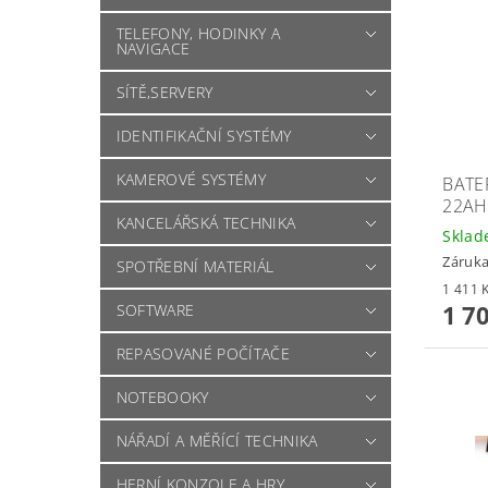
TELEFONY, HODINKY A
NAVIGACE
SÍTĚ,SERVERY
IDENTIFIKAČNÍ SYSTÉMY
KAMEROVÉ SYSTÉMY
BATER
22AH
KANCELÁŘSKÁ TECHNIKA
Skla
Záruka
SPOTŘEBNÍ MATERIÁL
1 7
SOFTWARE
REPASOVANÉ POČÍTAČE
NOTEBOOKY
NÁŘADÍ A MĚŘÍCÍ TECHNIKA
HERNÍ KONZOLE A HRY