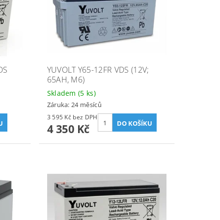
DS
YUVOLT Y65-12FR VDS (12V;
65AH, M6)
Skladem
(5 ks)
Záruka: 24 měsíců
3 595 Kč bez DPH
4 350 Kč