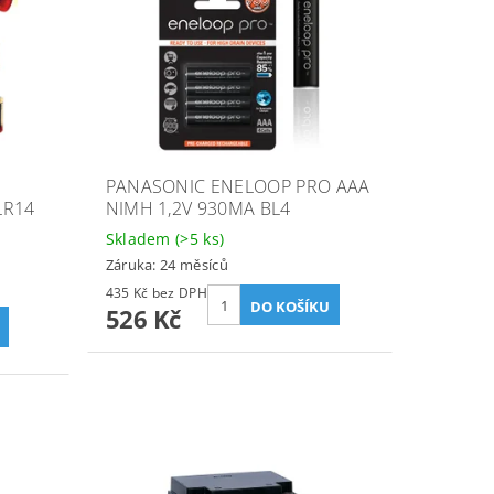
PANASONIC ENELOOP PRO AAA
LR14
NIMH 1,2V 930MA BL4
Skladem
(>5 ks)
Záruka: 24 měsíců
435 Kč bez DPH
526 Kč