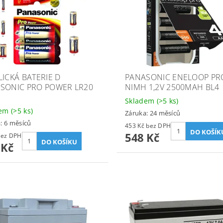
LICKÁ BATERIE D
PANASONIC ENELOOP PR
SONIC PRO POWER LR20
NIMH 1,2V 2500MAH BL4
Skladem
(>5 ks)
dem
(>5 ks)
Záruka: 24 měsíců
: 6 měsíců
453 Kč bez DPH
548 Kč
5 Kč bez DPH
 Kč