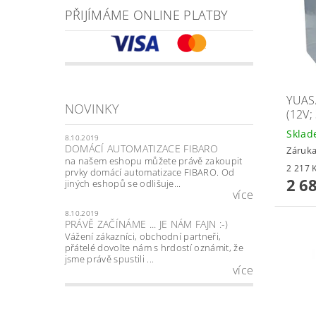
PŘIJÍMÁME ONLINE PLATBY
YUAS
NOVINKY
(12V;
Skla
8.10.2019
DOMÁCÍ AUTOMATIZACE FIBARO
Záruka
na našem eshopu můžete právě zakoupit
prvky domácí automatizace FIBARO. Od
2 6
jiných eshopů se odlišuje...
více
8.10.2019
PRÁVĚ ZAČÍNÁME ... JE NÁM FAJN :-)
Vážení zákazníci, obchodní partneři,
přátelé dovolte nám s hrdostí oznámit, že
jsme právě spustili ...
více