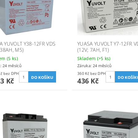
A YUVOLT Y38-12FR VDS
YUASA YUVOLT Y7-12FR V
 38AH, M5)
(12V; 7AH, F1)
dem
(5 ks)
Skladem
(>5 ks)
: 24 měsíců
Záruka: 24 měsíců
2 217 Kč bez DPH
360 Kč bez DPH
83 Kč
436 Kč