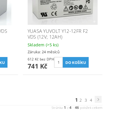
VDS
YUASA YUVOLT Y12-12FR F2
VDS (12V; 12AH)
Skladem
(>5 ks)
Záruka: 24 měsíců
612 Kč bez DPH
741 Kč
1
2
3
4
1
4
46
Stránka
z
-
položek celkem