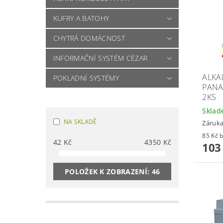
KUFRY A BATOHY
CHYTRÁ DOMÁCNOST
INFORMAČNÍ SYSTÉM CÉZAR
ALKA
POKLADNÍ SYSTÉMY
PANA
2KS
Skla
NA SKLADĚ
Záruka
8
42
Kč
4350
Kč
103
POLOŽEK K ZOBRAZENÍ:
46