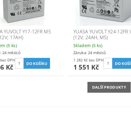
A YUVOLT Y17-12FR M5
YUASA YUVOLT Y24-12FR 
12V; 17AH)
(12V; 24AH, M5)
dem
(5 ks)
Skladem
(5 ks)
: 24 měsíců
Záruka: 24 měsíců
873 Kč bez DPH
1 282 Kč bez DPH
56 Kč
1 551 Kč
DALŠÍ PRODUKTY