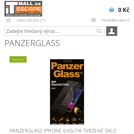
0 Kč
eshop@escape.cz
+(420) 283 872 213
PANZERGLASS
Novinka
PANZERGLASS IPHONE 6/6S/7/8 TVRZENÉ SKLO