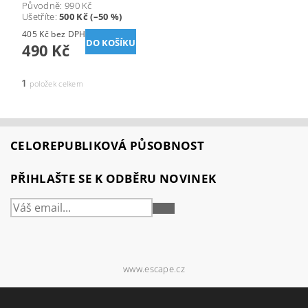
Původně:
990 Kč
Ušetříte
:
500 Kč (–50 %)
405 Kč bez DPH
490 Kč
1
položek celkem
CELOREPUBLIKOVÁ PŮSOBNOST
PŘIHLAŠTE SE K ODBĚRU NOVINEK
PŘIHLÁSIT
SE
www.escape.cz