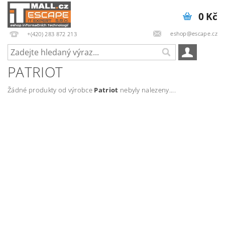
0 Kč
eshop@escape.cz
+(420) 283 872 213
PATRIOT
Žádné produkty od výrobce
Patriot
nebyly nalezeny....