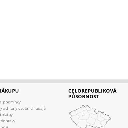
 NÁKUPU
CELOREPUBLIKOVÁ
PŮSOBNOST
í podmínky
y ochrany osobních údajů
 platby
 dopravy
zboží