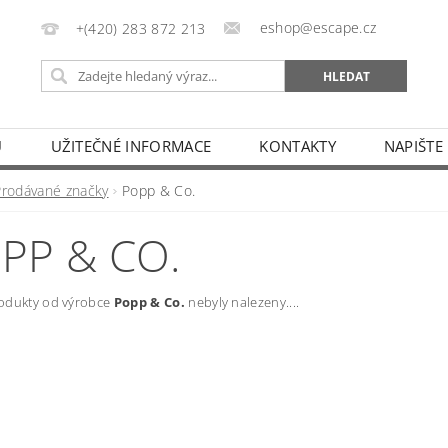
eshop@escape.cz
+(420) 283 872 213
U
UŽITEČNÉ INFORMACE
KONTAKTY
NAPIŠTE
Prodávané značky
Popp & Co.
PP & CO.
odukty od výrobce
Popp & Co.
nebyly nalezeny....