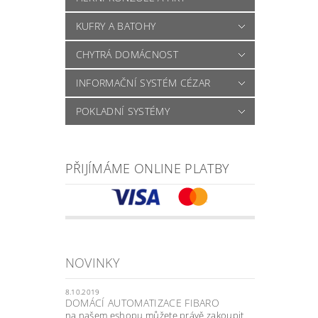
KUFRY A BATOHY
CHYTRÁ DOMÁCNOST
INFORMAČNÍ SYSTÉM CÉZAR
POKLADNÍ SYSTÉMY
PŘIJÍMÁME ONLINE PLATBY
NOVINKY
8.10.2019
DOMÁCÍ AUTOMATIZACE FIBARO
na našem eshopu můžete právě zakoupit