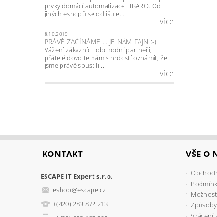
prvky domácí automatizace FIBARO. Od
jiných eshopů se odlišuje...
více
8.10.2019
PRÁVĚ ZAČÍNÁME ... JE NÁM FAJN :-)
Vážení zákazníci, obchodní partneři,
přátelé dovolte nám s hrdostí oznámit, že
jsme právě spustili ...
více
KONTAKT
VŠE O
Obchodn
ESCAPE IT Expert s.r.o.
Podmínk
eshop
@
escape.cz
Možnosti
+(420) 283 872 213
Způsoby
Vrácení 