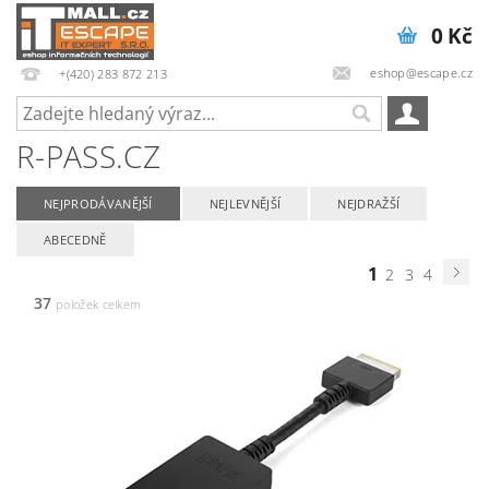
0 Kč
eshop@escape.cz
+(420) 283 872 213
R-PASS.CZ
NEJPRODÁVANĚJŠÍ
NEJLEVNĚJŠÍ
NEJDRAŽŠÍ
ABECEDNĚ
1
2
3
4
37
položek celkem