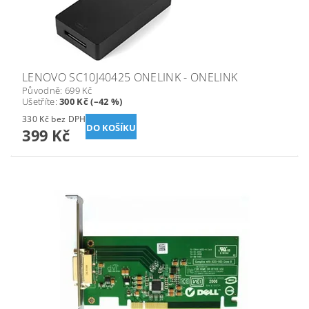
LENOVO SC10J40425 ONELINK - ONELINK
Původně:
699 Kč
Ušetříte
:
300 Kč (–42 %)
330 Kč bez DPH
399 Kč