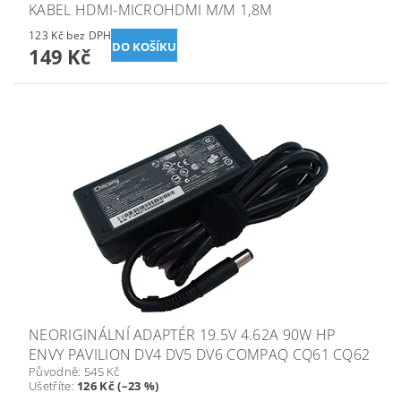
KABEL HDMI-MICROHDMI M/M 1,8M
123 Kč bez DPH
149 Kč
NEORIGINÁLNÍ ADAPTÉR 19.5V 4.62A 90W HP
ENVY PAVILION DV4 DV5 DV6 COMPAQ CQ61 CQ62
Původně:
545 Kč
Ušetříte
:
126 Kč (–23 %)