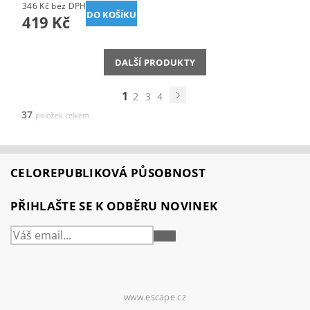
346 Kč bez DPH
419 Kč
DALŠÍ PRODUKTY
1
2
3
4
37
položek celkem
CELOREPUBLIKOVÁ PŮSOBNOST
PŘIHLAŠTE SE K ODBĚRU NOVINEK
PŘIHLÁSIT
SE
www.escape.cz