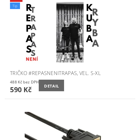
Tip
TRIČKO #REPASNENITRAPAS, VEL. S-XL
488 Kč bez DPH
DETAIL
590 Kč