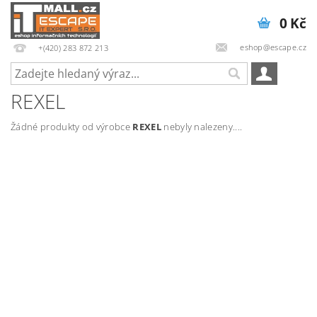
0 Kč
eshop@escape.cz
+(420) 283 872 213
REXEL
Žádné produkty od výrobce
REXEL
nebyly nalezeny....