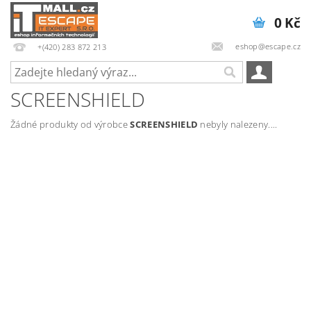
0 Kč
eshop@escape.cz
+(420) 283 872 213
SCREENSHIELD
Žádné produkty od výrobce
SCREENSHIELD
nebyly nalezeny....