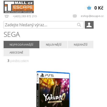
0 Kč
eshop@escape.cz
+(420) 283 872 213
SEGA
NEJPRODÁVANĚJŠÍ
NEJLEVNĚJŠÍ
NEJDRAŽŠÍ
ABECEDNĚ
3
položek celkem