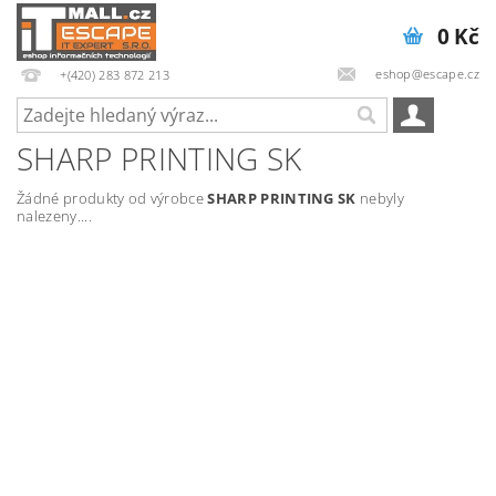
0 Kč
eshop@escape.cz
+(420) 283 872 213
SHARP PRINTING SK
Žádné produkty od výrobce
SHARP PRINTING SK
nebyly
nalezeny....