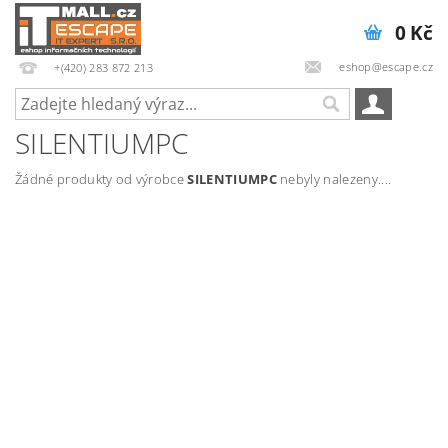
0 Kč
eshop@escape.cz
+(420) 283 872 213
SILENTIUMPC
Žádné produkty od výrobce
SILENTIUMPC
nebyly nalezeny....