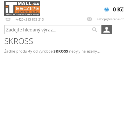
0 Kč
eshop@escape.cz
+(420) 283 872 213
SKROSS
Žádné produkty od výrobce
SKROSS
nebyly nalezeny....