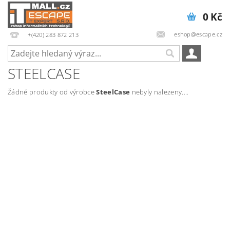
0 Kč
eshop@escape.cz
+(420) 283 872 213
STEELCASE
Žádné produkty od výrobce
SteelCase
nebyly nalezeny....