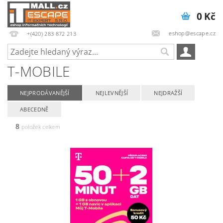
0 Kč
eshop@escape.cz
+(420) 283 872 213
T-MOBILE
NEJPRODÁVANĚJŠÍ
NEJLEVNĚJŠÍ
NEJDRAŽŠÍ
ABECEDNĚ
8
položek celkem