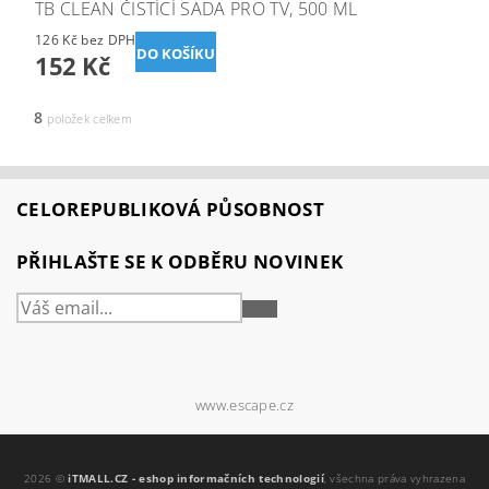
TB CLEAN ČISTÍCÍ SADA PRO TV, 500 ML
126 Kč bez DPH
152 Kč
8
položek celkem
CELOREPUBLIKOVÁ PŮSOBNOST
PŘIHLAŠTE SE K ODBĚRU NOVINEK
PŘIHLÁSIT
SE
www.escape.cz
2026 ©
iTMALL.CZ - eshop informačních technologií
, všechna práva vyhrazena