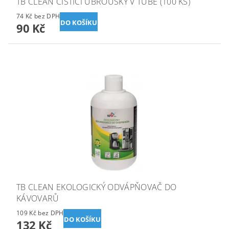
TB CLEAN ČISTÍCÍ UBROUSKY V TUBĚ (100 KS)
74 Kč bez DPH
90 Kč
TB CLEAN EKOLOGICKÝ ODVÁPŇOVAČ DO
KÁVOVARŮ
109 Kč bez DPH
132 Kč