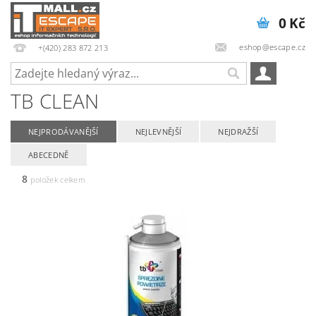
0 Kč
eshop@escape.cz
+(420) 283 872 213
TB CLEAN
NEJPRODÁVANĚJŠÍ
NEJLEVNĚJŠÍ
NEJDRAŽŠÍ
ABECEDNĚ
8
položek celkem