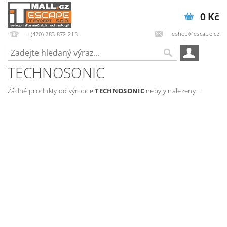
0 Kč
eshop@escape.cz
+(420) 283 872 213
TECHNOSONIC
Žádné produkty od výrobce
TECHNOSONIC
nebyly nalezeny....