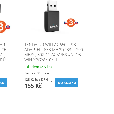
ART
TENDA U9 WIFI AC650 USB
TCH,
ADAPTER, 633 MB/S (433 + 200
V,
MB/S), 802.11 AC/A/B/G/N, OS
ORŮ
WIN XP/7/8/10/11
Skladem
(>5 ks)
Záruka: 36 měsíců
128 Kč bez DPH
155 Kč