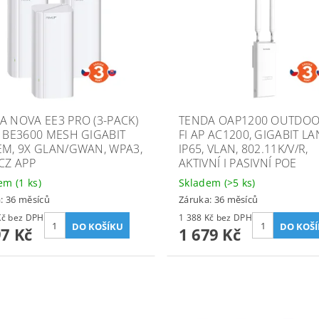
A NOVA EE3 PRO (3-PACK)
TENDA OAP1200 OUTDOO
7 BE3600 MESH GIGABIT
FI AP AC1200, GIGABIT LA
EM, 9X GLAN/GWAN, WPA3,
IP65, VLAN, 802.11K/V/R,
 CZ APP
AKTIVNÍ I PASIVNÍ POE
dem
(1 ks)
Skladem
(>5 ks)
: 36 měsíců
Záruka: 36 měsíců
6 196 Kč bez DPH
1 388 Kč bez DPH
97 Kč
1 679 Kč