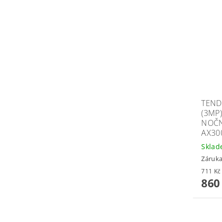
TEND
(3MP
NOČN
AX30
Skla
Záruka
860