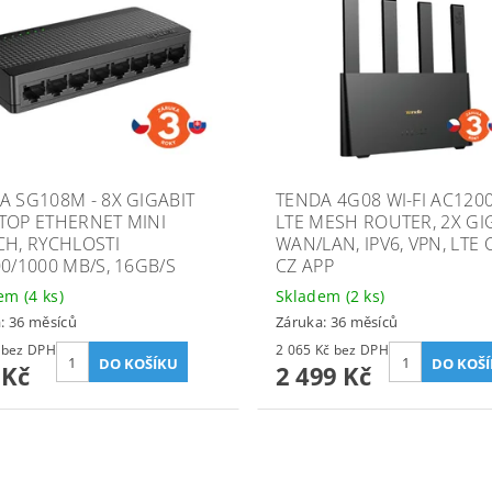
A SG108M - 8X GIGABIT
TENDA 4G08 WI-FI AC120
TOP ETHERNET MINI
LTE MESH ROUTER, 2X GI
CH, RYCHLOSTI
WAN/LAN, IPV6, VPN, LTE C
00/1000 MB/S, 16GB/S
CZ APP
dem
(4 ks)
Skladem
(2 ks)
: 36 měsíců
Záruka: 36 měsíců
409 Kč bez DPH
2 065 Kč bez DPH
 Kč
2 499 Kč