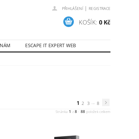
|
PŘIHLÁŠENÍ
REGISTRACE
KOŠÍK:
0 Kč
 NÁM
ESCAPE IT EXPERT WEB
1
...
2
3
8
1
8
88
Stránka
z
-
položek celkem