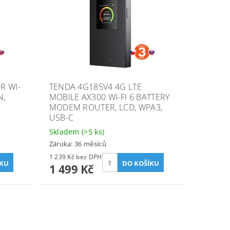
R WI-
TENDA 4G185V4 4G LTE
N,
MOBILE AX300 WI-FI 6 BATTERY
MODEM ROUTER, LCD, WPA3,
USB-C
Skladem
(>5 ks)
Záruka: 36 měsíců
1 239 Kč bez DPH
1 499 Kč