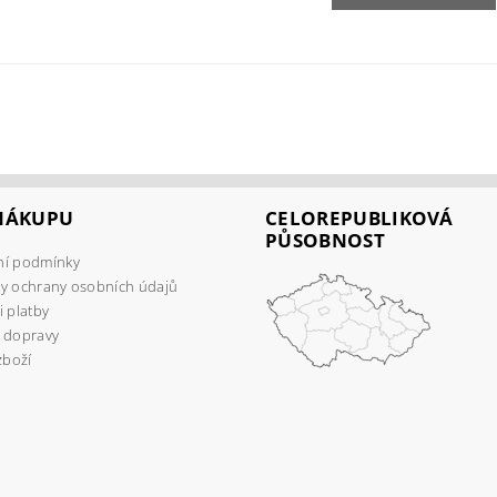
 NÁKUPU
CELOREPUBLIKOVÁ
PŮSOBNOST
í podmínky
y ochrany osobních údajů
 platby
 dopravy
zboží