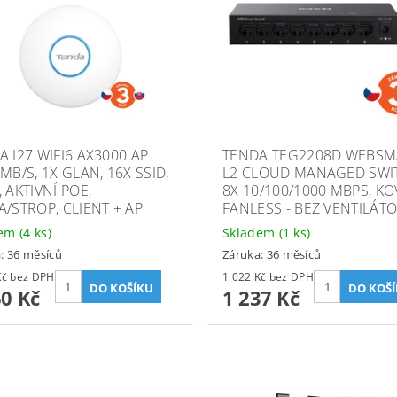
A I27 WIFI6 AX3000 AP
TENDA TEG2208D WEBSM
MB/S, 1X GLAN, 16X SSID,
L2 CLOUD MANAGED SWI
 AKTIVNÍ POE,
8X 10/100/1000 MBPS, KO
A/STROP, CLIENT + AP
FANLESS - BEZ VENTILÁT
dem
(4 ks)
Skladem
(1 ks)
: 36 měsíců
Záruka: 36 měsíců
2 033 Kč bez DPH
1 022 Kč bez DPH
60 Kč
1 237 Kč