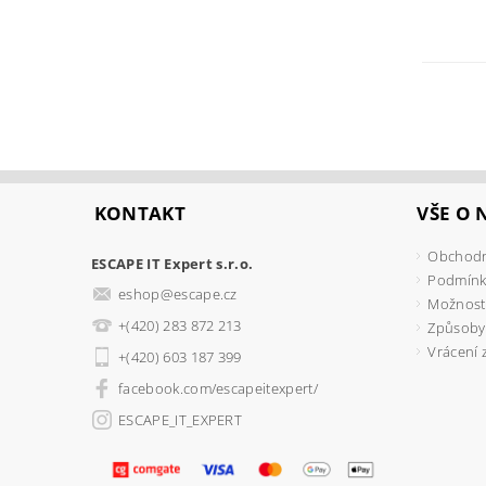
KONTAKT
VŠE O
Obchodn
ESCAPE IT Expert s.r.o.
Podmínk
eshop
@
escape.cz
Možnosti
+(420) 283 872 213
Způsoby
Vrácení 
+(420) 603 187 399
facebook.com/escapeitexpert/
ESCAPE_IT_EXPERT