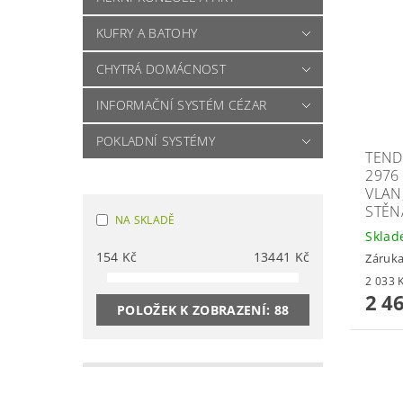
KUFRY A BATOHY
CHYTRÁ DOMÁCNOST
INFORMAČNÍ SYSTÉM CÉZAR
POKLADNÍ SYSTÉMY
TEND
2976 
VLAN,
STĚN
NA SKLADĚ
Skla
154
Kč
13441
Kč
Záruka
2 4
POLOŽEK K ZOBRAZENÍ:
88