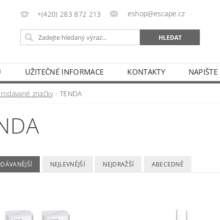
eshop@escape.cz
+(420) 283 872 213
U
UŽITEČNÉ INFORMACE
KONTAKTY
NAPIŠTE
Prodávané značky
TENDA
NDA
ODÁVANĚJŠÍ
NEJLEVNĚJŠÍ
NEJDRAŽŠÍ
ABECEDNĚ