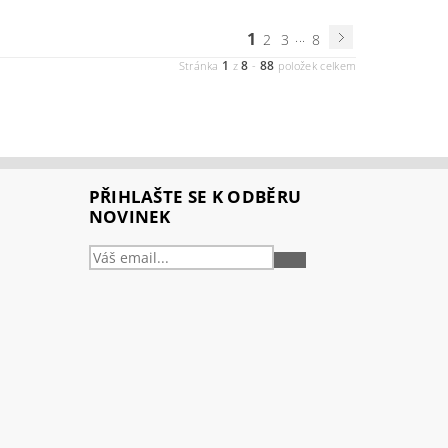
1
...
2
3
8
1
8
88
Stránka
z
-
položek celkem
PŘIHLAŠTE SE K ODBĚRU
NOVINEK
PŘIHLÁSIT
SE