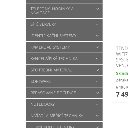
TELEFONY, HODINKY A
NAVIGACE
SÍTĚ,SERVERY
IDENTIFIKAČNÍ SYSTÉMY
KAMEROVÉ SYSTÉMY
TEND
WIFI
KANCELÁŘSKÁ TECHNIKA
SYST
VPN,
SPOTŘEBNÍ MATERIÁL
Skla
Záruka
SOFTWARE
7 4
REPASOVANÉ POČÍTAČE
NOTEBOOKY
NÁŘADÍ A MĚŘÍCÍ TECHNIKA
HERNÍ KONZOLE A HRY