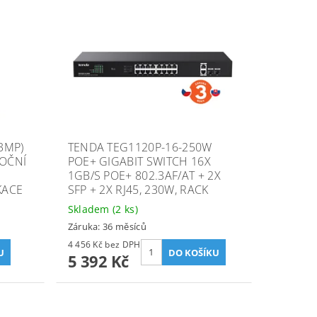
3MP)
TENDA TEG1120P-16-250W
NOČNÍ
POE+ GIGABIT SWITCH 16X
1GB/S POE+ 802.3AF/AT + 2X
KACE
SFP + 2X RJ45, 230W, RACK
Skladem
(2 ks)
Záruka: 36 měsíců
4 456 Kč bez DPH
5 392 Kč