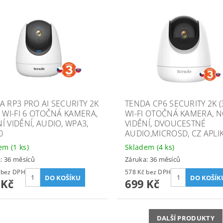
A RP3 PRO AI SECURITY 2K
TENDA CP6 SECURITY 2K (
) WI-FI 6 OTOČNÁ KAMERA,
WI-FI OTOČNÁ KAMERA, 
Í VIDĚNÍ, AUDIO, WPA3,
VIDĚNÍ, DVOUCESTNÉ
0
AUDIO,MICROSD, CZ APLI
dem
(1 ks)
Skladem
(4 ks)
: 36 měsíců
Záruka: 36 měsíců
711 Kč bez DPH
578 Kč bez DPH
 Kč
699 Kč
DALŠÍ PRODUKTY