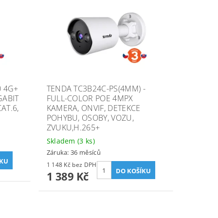
0 4G+
TENDA TC3B24C-PS(4MM) -
GABIT
FULL-COLOR POE 4MPX
AT.6,
KAMERA, ONVIF, DETEKCE
POHYBU, OSOBY, VOZU,
ZVUKU,H.265+
Skladem
(3 ks)
Záruka: 36 měsíců
1 148 Kč bez DPH
1 389 Kč