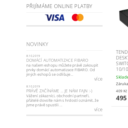
PŘIJÍMÁME ONLINE PLATBY
NOVINKY
TEND
8.10.2019
DESK
DOMÁCÍ AUTOMATIZACE FIBARO
SWIT
na našem eshopu můžete právě zakoupit
10/1
prvky domácí automatizace FIBARO. Od
jiných eshopů se odlišuje...
Skla
více
Záruka
8.10.2019
PRÁVĚ ZAČÍNÁME ... JE NÁM FAJN :-)
Vážení zákazníci, obchodní partneři,
495
přátelé dovolte nám s hrdostí oznámit, že
jsme právě spustili ...
více