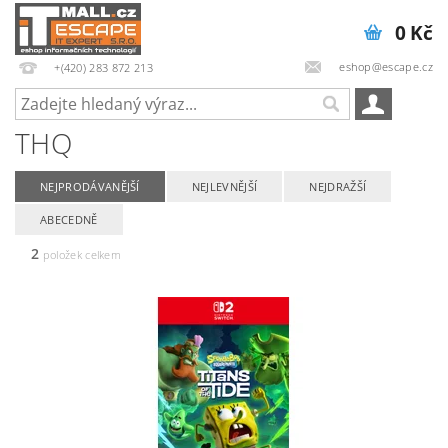
0 Kč
eshop@escape.cz
+(420) 283 872 213
THQ
NEJPRODÁVANĚJŠÍ
NEJLEVNĚJŠÍ
NEJDRAŽŠÍ
ABECEDNĚ
2
položek celkem