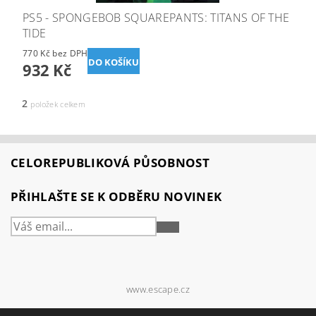
PS5 - SPONGEBOB SQUAREPANTS: TITANS OF THE
TIDE
770 Kč bez DPH
932 Kč
2
položek celkem
CELOREPUBLIKOVÁ PŮSOBNOST
PŘIHLAŠTE SE K ODBĚRU NOVINEK
PŘIHLÁSIT
SE
www.escape.cz