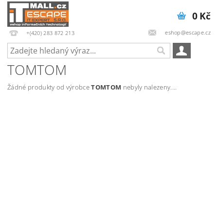
0 Kč
eshop@escape.cz
+(420) 283 872 213
TOMTOM
Žádné produkty od výrobce
TOMTOM
nebyly nalezeny....