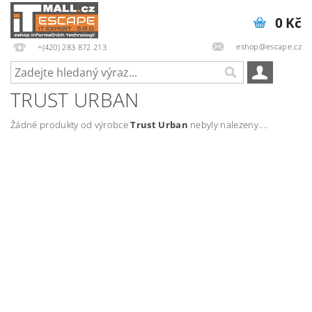
0 Kč
eshop@escape.cz
+(420) 283 872 213
TRUST URBAN
Žádné produkty od výrobce
Trust Urban
nebyly nalezeny....