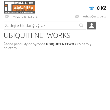
0 Kč
eshop@escape.cz
+(420) 283 872 213
UBIQUITI NETWORKS
Žádné produkty od výrobce
UBIQUITI NETWORKS
nebyly
nalezeny....