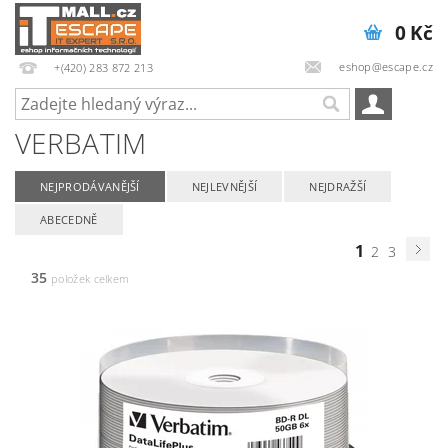
0 Kč
eshop@escape.cz
+(420) 283 872 213
VERBATIM
NEJPRODÁVANĚJŠÍ
NEJLEVNĚJŠÍ
NEJDRAŽŠÍ
ABECEDNĚ
1
2
3
35
položek celkem