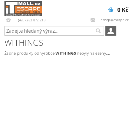
0 Kč
eshop@escape.cz
+(420) 283 872 213
WITHINGS
Žádné produkty od výrobce
WITHINGS
nebyly nalezeny....