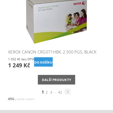
XEROX CANON CRG071HBK, 2.500 PGS, BLACK
1 032 Kč bez DPH
1 249 Kč
DALŠÍ PRODUKTY
1
...
2
3
42
496
položek celkem