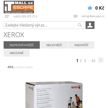
0 Kč
eshop@escape.cz
+(420) 283 872 213
XEROX
NEJPRODÁVANĚJŠÍ
NEJLEVNĚJŠÍ
NEJDRAŽŠÍ
ABECEDNĚ
1
...
2
3
42
496
položek celkem