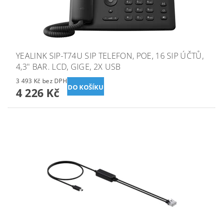
YEALINK SIP-T74U SIP TELEFON, POE, 16 SIP ÚČTŮ,
4,3" BAR. LCD, GIGE, 2X USB
3 493 Kč bez DPH
4 226 Kč