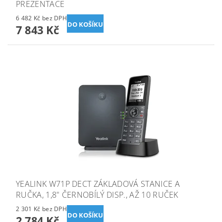
PREZENTACE
6 482 Kč bez DPH
7 843 Kč
YEALINK W71P DECT ZÁKLADOVÁ STANICE A
RUČKA, 1,8" ČERNOBÍLÝ DISP., AŽ 10 RUČEK
2 301 Kč bez DPH
2 784 Kč