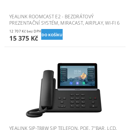
YEALINK ROOMCAST E2 - BEZDRÁTOVÝ
PREZENTAČNÍ SYSTÉM, MIRACAST, AIRPLAY, WI-FI 6
12 707 Kč bez DPH
15 375 Kč
YEALINK SIP-T88W SIP TELEFON, POE, 7"BAR. LCD,