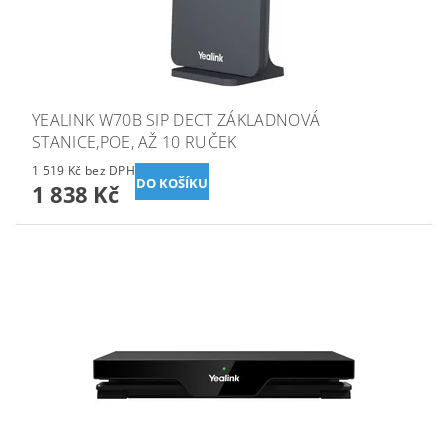
YEALINK W70B SIP DECT ZÁKLADNOVÁ
STANICE,POE, AŽ 10 RUČEK
1 519 Kč bez DPH
1 838 Kč