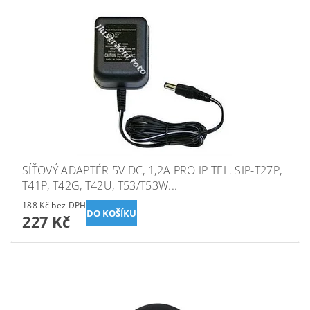
SÍŤOVÝ ADAPTÉR 5V DC, 1,2A PRO IP TEL. SIP-T27P,
T41P, T42G, T42U, T53/T53W...
188 Kč bez DPH
227 Kč