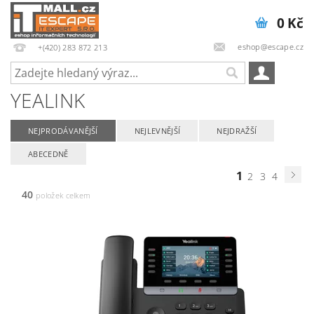
0 Kč
eshop@escape.cz
+(420) 283 872 213
YEALINK
NEJPRODÁVANĚJŠÍ
NEJLEVNĚJŠÍ
NEJDRAŽŠÍ
ABECEDNĚ
1
2
3
4
40
položek celkem