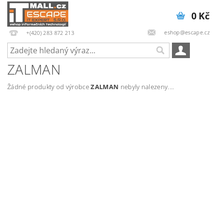
0 Kč
eshop@escape.cz
+(420) 283 872 213
ZALMAN
Žádné produkty od výrobce
ZALMAN
nebyly nalezeny....