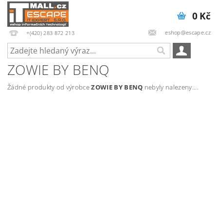
0 Kč
eshop@escape.cz
+(420) 283 872 213
ZOWIE BY BENQ
Žádné produkty od výrobce
ZOWIE BY BENQ
nebyly nalezeny....