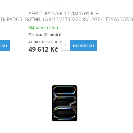
APPLE IPAD AIR 13"/(M4) WI-FI +
GB/IPADOS18/PINK
CELLULAR/13"/2732X2048/12GB/1TB/IPADOS2
Skladem
(2 ks)
Záruka: 12 měsíců
41 002 Kč bez DPH
49 612 Kč