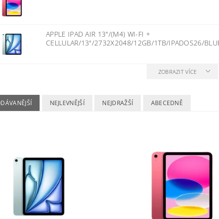
APPLE IPAD AIR 13"/(M4) WI-FI +
CELLULAR/13"/2732X2048/12GB/1TB/IPADOS26/BL
ZOBRAZIT VÍCE
ODÁVANĚJŠÍ
NEJLEVNĚJŠÍ
NEJDRAŽŠÍ
ABECEDNĚ