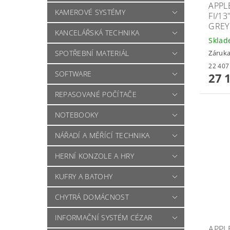
APPLE
KAMEROVÉ SYSTÉMY
FI/1
GREY
KANCELÁŘSKÁ TECHNIKA
Skla
Záruka
SPOTŘEBNÍ MATERIÁL
SOFTWARE
27 
REPASOVANÉ POČÍTAČE
NOTEBOOKY
NÁŘADÍ A MĚŘÍCÍ TECHNIKA
HERNÍ KONZOLE A HRY
KUFRY A BATOHY
CHYTRÁ DOMÁCNOST
INFORMAČNÍ SYSTÉM CÉZAR
APPLE