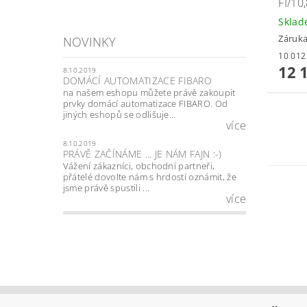
FI/1
Skla
Záruka
NOVINKY
12 
8.10.2019
DOMÁCÍ AUTOMATIZACE FIBARO
na našem eshopu můžete právě zakoupit
prvky domácí automatizace FIBARO. Od
jiných eshopů se odlišuje...
více
8.10.2019
PRÁVĚ ZAČÍNÁME ... JE NÁM FAJN :-)
Vážení zákazníci, obchodní partneři,
přátelé dovolte nám s hrdostí oznámit, že
jsme právě spustili ...
více