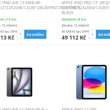
 IPAD AIR 13"/(M4) WI-
APPLE IPAD PRO 13" (M5)/
3"/2732X2048/12GB/128GB/IPADOS26/SPACE
FI/13"/2752X2064/12GB/
BLACK
dem
(>5 ks)
Skladem
(4 ks)
: 12 měsíců
Záruka: 12 měsíců
22 407 Kč bez DPH
40 588 Kč bez DPH
113 Kč
49 112 Kč
 IPAD AIR 11"/(M4) WI-FI +
APPLE IPAD 11"/WI-