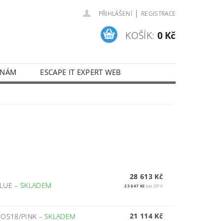
|
PŘIHLÁŠENÍ
REGISTRACE
KOŠÍK:
0 Kč
 NÁM
ESCAPE IT EXPERT WEB
28 613 Kč
BLUE
–
SKLADEM
23 647 Kč
bez DPH
21 114 Kč
ADOS18/PINK
–
SKLADEM