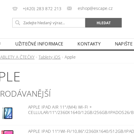
eshop@escape.cz
+(420) 283 872 213
U
UŽITEČNÉ INFORMACE
KONTAKTY
NAPIŠTE
TABLETY A ČTEČKY
Tablety iOS
Apple
PLE
PRODÁVANĚJŠÍ
APPLE IPAD AIR 11"/(M4) WI-FI +
CELLULAR/11"/2360X1640/12GB/256GB/IPADOS26/
APPLE IPAD 11"/WI-FI/10,86"/2360X1640/512GB/IP