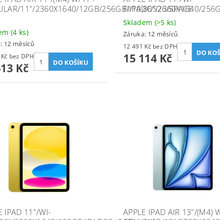
ULAR/11"/2360X1640/12GB/256GB/IPADOS26/SPACE
FI/10,86"/2360X1640/25
Skladem
(>5 ks)
dem
(4 ks)
Záruka: 12 měsíců
: 12 měsíců
12 491 Kč bez DPH
15 114 Kč
23 647 Kč bez DPH
613 Kč
 IPAD 11"/WI-
APPLE IPAD AIR 13"/(M4) W