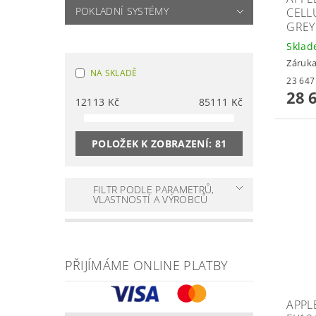
POKLADNÍ SYSTÉMY
CELL
GREY
Skla
Záruka
NA SKLADĚ
28 
12113
Kč
85111
Kč
POLOŽEK K ZOBRAZENÍ:
81
FILTR PODLE PARAMETRŮ,
VLASTNOSTÍ A VÝROBCŮ
PŘIJÍMÁME ONLINE PLATBY
APPLE