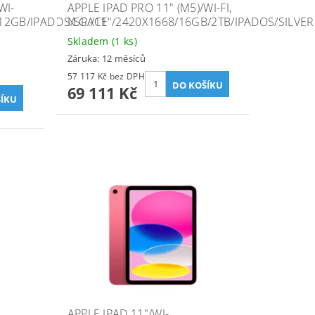
WI-
APPLE IPAD PRO 11" (M5)/WI-FI,
512GB/IPADOS/SPACE
N.G./11"/2420X1668/16GB/2TB/IPADOS/SILVER
Skladem
(1 ks)
Záruka: 12 měsíců
57 117 Kč bez DPH
69 111 Kč
APPLE IPAD 11"/WI-