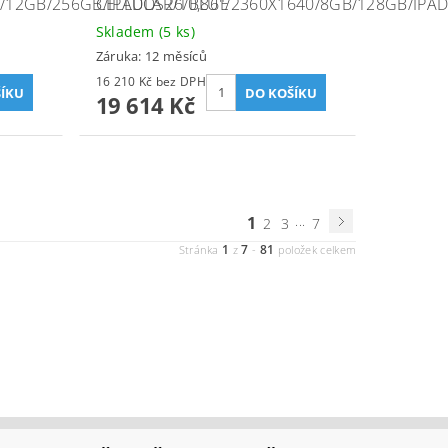
8/12GB/256GB/IPADOS26/BLUE
CELLULAR/10,86"/2360X1640/8GB/128GB/IPA
Skladem
(5 ks)
Záruka: 12 měsíců
16 210 Kč bez DPH
19 614 Kč
1
...
2
3
7
1
7
81
Stránka
z
-
položek celkem