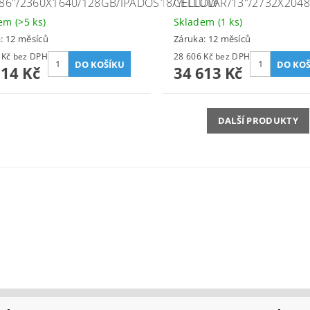
0,86"/2360X1640/128GB/IPADOS18/YELLOW
CELLULAR/13"/2732X204
dem
(>5 ks)
Skladem
(1 ks)
: 12 měsíců
Záruka: 12 měsíců
10 012 Kč bez DPH
28 606 Kč bez DPH
114 Kč
34 613 Kč
DALŠÍ PRODUKTY