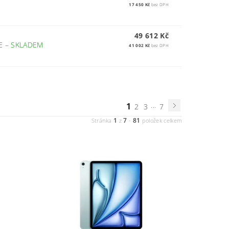
17 450 Kč
bez DPH
49 612 Kč
UE
–
SKLADEM
41 002 Kč
bez DPH
1
...
2
3
7
1
7
81
Stránka
z
-
položek celkem