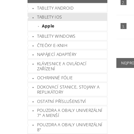
2.
TABLETY ANDROID
TABLETY IOS
Apple
3.
TABLETY WINDOWS
ČTEČKY E-KNIH
NAPÁJECÍ ADAPTÉRY
NEJPR
KLÁVESNICE A OVLÁDACÍ
ZAŘÍZENÍ
OCHRANNÉ FÓLIE
DOKOVACÍ STANICE, STOJANY A
REPLIKÁTORY
OSTATNÍ PŘÍSLUŠENSTVÍ
POUZDRA A OBALY UNIVERZÁLNÍ
7" A MENŠÍ
POUZDRA A OBALY UNIVERZÁLNÍ
8"