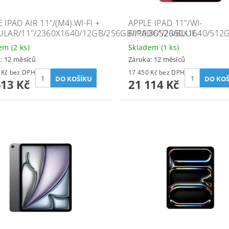
 IPAD AIR 11"/(M4) WI-FI +
APPLE IPAD 11"/WI-
ULAR/11"/2360X1640/12GB/256GB/IPADOS26/BLUE
FI/10,86"/2360X1640/512
dem
(2 ks)
Skladem
(1 ks)
: 12 měsíců
Záruka: 12 měsíců
23 647 Kč bez DPH
17 450 Kč bez DPH
613 Kč
21 114 Kč