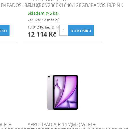
6GB/IPADOS18/BLUE
FI/10,86"/2360X1640/128GB/IPADOS18/PINK
Skladem
(>5 ks)
Záruka: 12 měsíců
10 012 Kč bez DPH
12 114 Kč
I-FI +
APPLE IPAD AIR 11"/(M3) WI-FI +