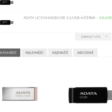
ADATA UC310/64GB/USB 3.2/USB-A/ČERNÁ
–
SKLAD
ZOBRAZIT VÍCE
ODÁVANĚJŠÍ
NEJLEVNĚJŠÍ
NEJDRAŽŠÍ
ABECEDNĚ