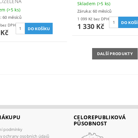
C/ZELENÁ
Skladem
(>5 ks)
dem
(>5 ks)
Záruka: 60 měsíců
: 60 měsíců
1 099 Kč bez DPH
1 330 Kč
598 Kč bez DPH
 Kč
DALŠÍ PRODUKTY
 NÁKUPU
CELOREPUBLIKOVÁ
PŮSOBNOST
í podmínky
y ochrany osobních údajů