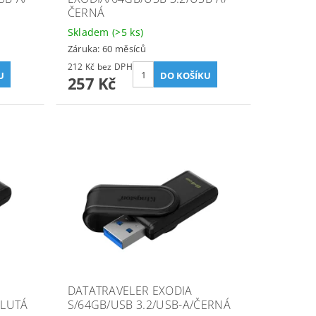
ČERNÁ
Skladem
(>5 ks)
Záruka: 60 měsíců
212 Kč bez DPH
257 Kč
DATATRAVELER EXODIA
ŽLUTÁ
S/64GB/USB 3.2/USB-A/ČERNÁ