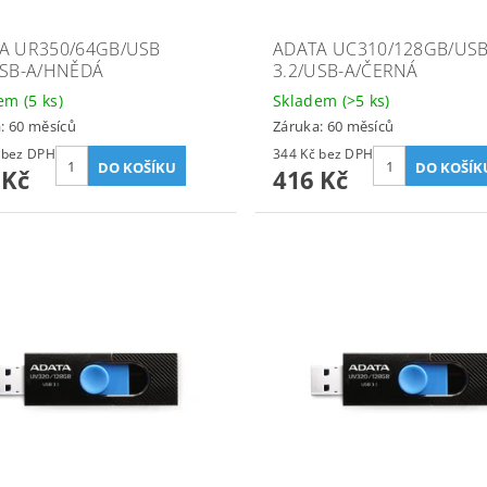
A UR350/64GB/USB
ADATA UC310/128GB/US
USB-A/HNĚDÁ
3.2/USB-A/ČERNÁ
dem
(5 ks)
Skladem
(>5 ks)
: 60 měsíců
Záruka: 60 měsíců
246 Kč bez DPH
344 Kč bez DPH
 Kč
416 Kč