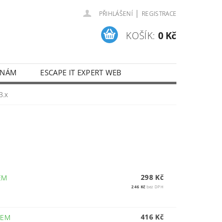
|
PŘIHLÁŠENÍ
REGISTRACE
KOŠÍK:
0 Kč
 NÁM
ESCAPE IT EXPERT WEB
3.x
298 Kč
EM
246 Kč
bez DPH
416 Kč
DEM