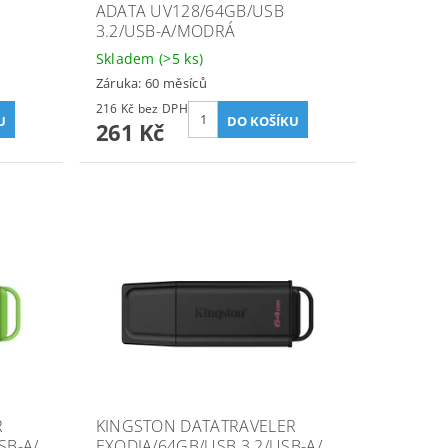
ADATA UV128/64GB/USB
3.2/USB-A/MODRÁ
Skladem
(>5 ks)
Záruka: 60 měsíců
216 Kč bez DPH
261 Kč
R
KINGSTON DATATRAVELER
SB-A/
EXODIA/64GB/USB 3.2/USB-A/