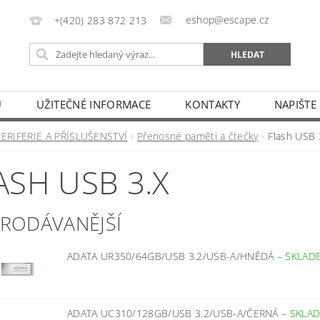
eshop@escape.cz
+(420) 283 872 213
U
UŽITEČNÉ INFORMACE
KONTAKTY
NAPIŠTE
PERIFERIE A PŘÍSLUŠENSTVÍ
Přenosné paměti a čtečky
Flash USB 
ASH USB 3.X
PRODÁVANĚJŠÍ
ADATA UR350/64GB/USB 3.2/USB-A/HNĚDÁ
–
SKLAD
ADATA UC310/128GB/USB 3.2/USB-A/ČERNÁ
–
SKLA