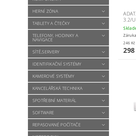
HERNÍ ZÓNA
ADAT
3.2/
TABLETY A ČTEČKY
Skla
TELEFONY, HODINKY A
Záruka
NAVIGACE
298
SÍTĚ,SERVERY
IDENTIFIKAČNÍ SYSTÉMY
KAMEROVÉ SYSTÉMY
KANCELÁŘSKÁ TECHNIKA
SPOTŘEBNÍ MATERIÁL
SOFTWARE
REPASOVANÉ POČÍTAČE