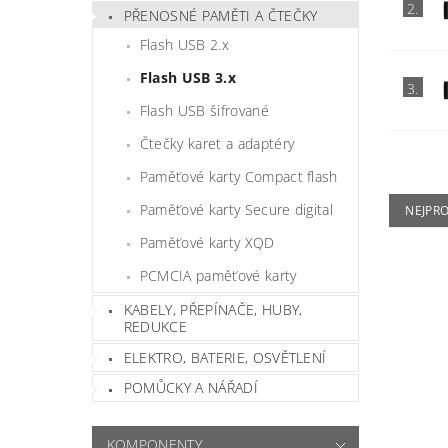
2.
PŘENOSNÉ PAMĚTI A ČTEČKY
Flash USB 2.x
Flash USB 3.x
3.
Flash USB šifrované
Čtečky karet a adaptéry
Paměťové karty Compact flash
Paměťové karty Secure digital
NEJPR
Paměťové karty XQD
PCMCIA paměťové karty
KABELY, PŘEPÍNAČE, HUBY,
REDUKCE
ELEKTRO, BATERIE, OSVĚTLENÍ
POMŮCKY A NÁŘADÍ
KOMPONENTY