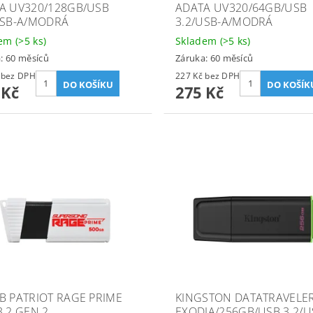
A UV320/128GB/USB
ADATA UV320/64GB/USB
USB-A/MODRÁ
3.2/USB-A/MODRÁ
dem
(>5 ks)
Skladem
(>5 ks)
: 60 měsíců
Záruka: 60 měsíců
350 Kč bez DPH
227 Kč bez DPH
 Kč
275 Kč
B PATRIOT RAGE PRIME
KINGSTON DATATRAVELE
3.2 GEN 2
EXODIA/256GB/USB 3.2/U