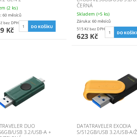
ČERNÁ
dem
(2 ks)
Skladem
(>5 ks)
: 60 měsíců
Záruka: 60 měsíců
1 594 Kč bez DPH
29 Kč
515 Kč bez DPH
623 Kč
TRAVELER DUO
DATATRAVELER EXODIA
56GB/USB 3.2/USB-A +
S/512GB/USB 3.2/USB-A/