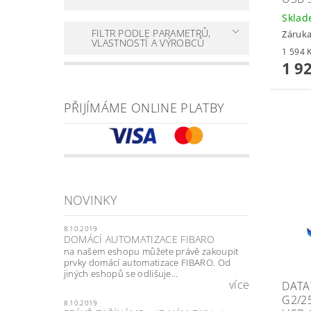
Skla
FILTR PODLE PARAMETRŮ,
Záruka
VLASTNOSTÍ A VÝROBCŮ
1 9
PŘIJÍMÁME ONLINE PLATBY
NOVINKY
8.10.2019
DOMÁCÍ AUTOMATIZACE FIBARO
na našem eshopu můžete právě zakoupit
prvky domácí automatizace FIBARO. Od
jiných eshopů se odlišuje...
více
DATA
G2/2
8.10.2019