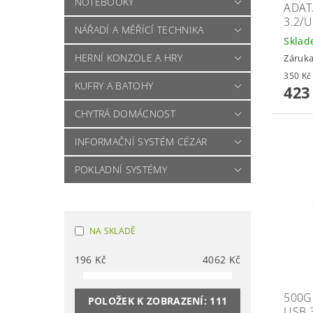
NOTEBOOKY
ADAT
3.2/
NÁŘADÍ A MĚŘÍCÍ TECHNIKA
Skla
HERNÍ KONZOLE A HRY
Záruka
KUFRY A BATOHY
423
CHYTRÁ DOMÁCNOST
INFORMAČNÍ SYSTÉM CÉZAR
POKLADNÍ SYSTÉMY
NA SKLADĚ
196
Kč
4062
Kč
500G
POLOŽEK K ZOBRAZENÍ:
111
USB 