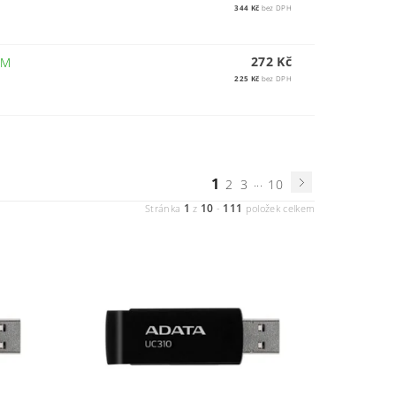
344 Kč
bez DPH
272 Kč
EM
225 Kč
bez DPH
1
...
2
3
10
1
10
111
Stránka
z
-
položek celkem