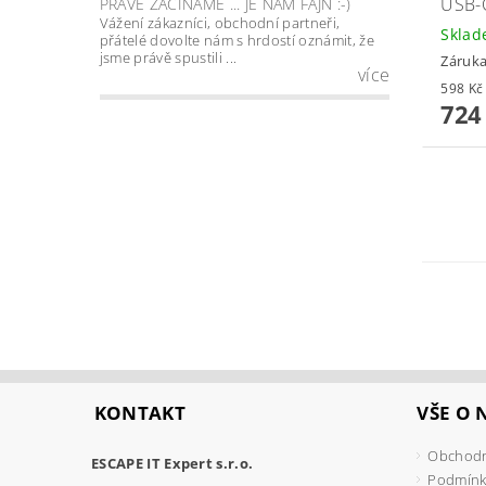
USB-
PRÁVĚ ZAČÍNÁME ... JE NÁM FAJN :-)
Vážení zákazníci, obchodní partneři,
Skla
přátelé dovolte nám s hrdostí oznámit, že
jsme právě spustili ...
Záruka
více
724
KONTAKT
VŠE O
Obchodn
ESCAPE IT Expert s.r.o.
Podmínk