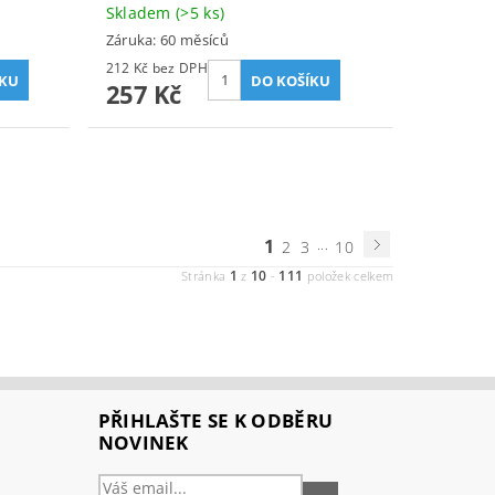
Skladem
(>5 ks)
Záruka: 60 měsíců
212 Kč bez DPH
257 Kč
1
...
2
3
10
1
10
111
Stránka
z
-
položek celkem
PŘIHLAŠTE SE K ODBĚRU
NOVINEK