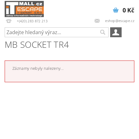
0 Kč
eshop@escape.cz
+(420) 283 872 213
MB SOCKET TR4
Záznamy nebyly nalezeny...