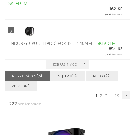
SKLADEM
162 Kč
134 Kč
bez DPH
3.
ENDORFY CPU CHLADIČ FORTIS 5 140MM
–
SKLADEM
851 Kč
703 Kč
bez DPH
ZOBRAZIT VÍCE
NEJPRODÁVANĚJŠÍ
NEJLEVNĚJŠÍ
NEJDRAŽŠÍ
ABECEDNĚ
1
...
2
3
19
222
položek celkem