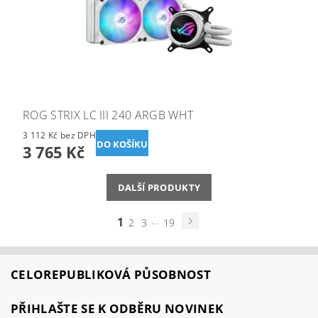
ROG STRIX LC III 240 ARGB WHT
3 112 Kč bez DPH
3 765 Kč
DALŠÍ PRODUKTY
1
...
2
3
19
CELOREPUBLIKOVÁ PŮSOBNOST
PŘIHLAŠTE SE K ODBĚRU NOVINEK