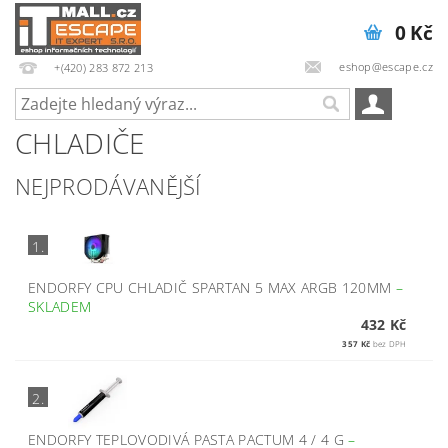
0 Kč
eshop@escape.cz
+(420) 283 872 213
CHLADIČE
NEJPRODÁVANĚJŠÍ
1.
ENDORFY CPU CHLADIČ SPARTAN 5 MAX ARGB 120MM
–
SKLADEM
432 Kč
357 Kč
bez DPH
2.
ENDORFY TEPLOVODIVÁ PASTA PACTUM 4 / 4 G
–