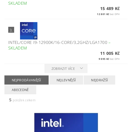
SKLADEM
15 489 Kč
12 801 Kč
bez DPH
3.
INTEL/CORE I9-12900K/16-CORE/3,2GHZ/LGA1700
–
SKLADEM
11 005 Kč
9 095 Kč
bez DPH
ZOBRAZIT VÍCE
NEJPRODÁVANĚJŠÍ
NEJLEVNĚJŠÍ
NEJDRAŽŠÍ
ABECEDNĚ
5
položek celkem