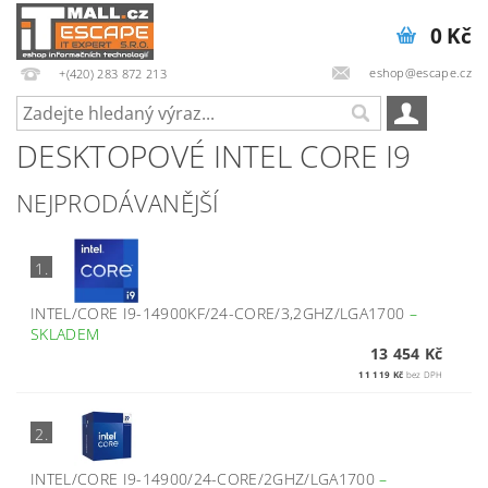
0 Kč
eshop@escape.cz
+(420) 283 872 213
DESKTOPOVÉ INTEL CORE I9
NEJPRODÁVANĚJŠÍ
1.
INTEL/CORE I9-14900KF/24-CORE/3,2GHZ/LGA1700
–
SKLADEM
13 454 Kč
11 119 Kč
bez DPH
2.
INTEL/CORE I9-14900/24-CORE/2GHZ/LGA1700
–