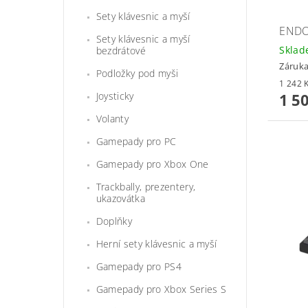
Sety klávesnic a myší
ENDO
Sety klávesnic a myší
Skla
bezdrátové
Záruka
Podložky pod myši
Joysticky
1 5
Volanty
Gamepady pro PC
Gamepady pro Xbox One
Trackbally, prezentery,
ukazovátka
Doplňky
Herní sety klávesnic a myší
Gamepady pro PS4
Gamepady pro Xbox Series S