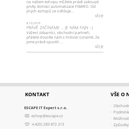
na našem eshopu můžete právě zakoupit
prvky domácí automatizace FIBARO. Od
jiných eshopů se odlišuje...
více
8.10.2019
PRÁVĚ ZAČÍNÁME ... JE NÁM FAJN :-)
Vážení zákazníci, obchodní partneři,
přátelé dovolte nám s hrdostí oznámit, že
jsme právě spustili ...
více
KONTAKT
VŠE O
Obchodn
ESCAPE IT Expert s.r.o.
Podmínk
eshop
@
escape.cz
Možnosti
+(420) 283 872 213
Způsoby