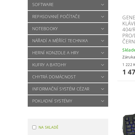
SOFTWARE
REPASOVANÉ POČÍTAČE
GENE
KLÁV
NOTEBOOKY
404/
PRO/
NÁŘADÍ A MĚŘÍCÍ TECHNIKA
ČER
Skla
HERNÍ KONZOLE A HRY
Záruka
KUFRY A BATOHY
1 4
CHYTRÁ DOMÁCNOST
INFORMAČNÍ SYSTÉM CÉZAR
POKLADNÍ SYSTÉMY
NA SKLADĚ