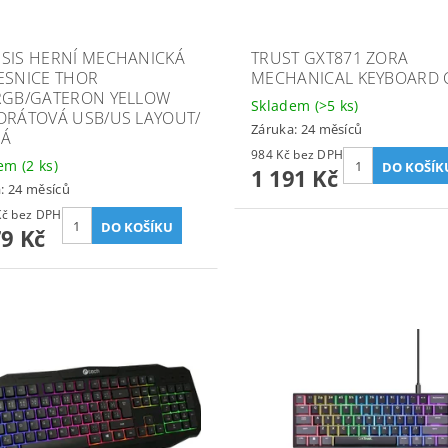
SIS HERNÍ MECHANICKÁ
TRUST GXT871 ZORA
ESNICE THOR
MECHANICAL KEYBOARD 
RGB/GATERON YELLOW
Skladem
(>5 ks)
DRÁTOVÁ USB/US LAYOUT/
Záruka: 24 měsíců
NÁ
984 Kč bez DPH
dem
(2 ks)
1 191 Kč
: 24 měsíců
1 222 Kč bez DPH
79 Kč