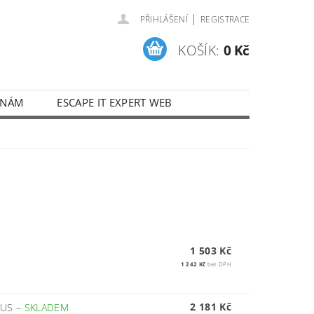
|
PŘIHLÁŠENÍ
REGISTRACE
KOŠÍK:
0 Kč
 NÁM
ESCAPE IT EXPERT WEB
1 503 Kč
1 242 Kč
bez DPH
2 181 Kč
 US
–
SKLADEM