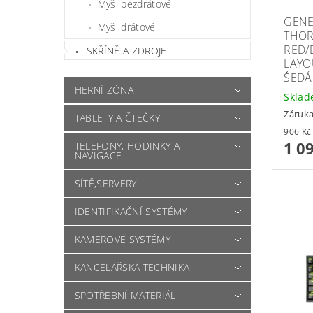
Myši bezdrátové
GENE
Myši drátové
THOR
RED/
SKŘÍNĚ A ZDROJE
LAYO
ŠEDÁ
HERNÍ ZÓNA
Skla
Záruka
TABLETY A ČTEČKY
1 0
TELEFONY, HODINKY A
NAVIGACE
SÍTĚ,SERVERY
IDENTIFIKAČNÍ SYSTÉMY
KAMEROVÉ SYSTÉMY
KANCELÁŘSKÁ TECHNIKA
SPOTŘEBNÍ MATERIÁL