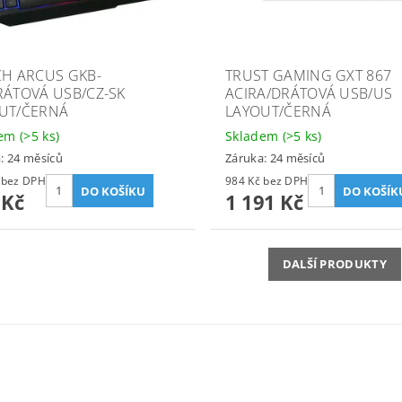
CH ARCUS GKB-
TRUST GAMING GXT 867
RÁTOVÁ USB/CZ-SK
ACIRA/DRÁTOVÁ USB/US
UT/ČERNÁ
LAYOUT/ČERNÁ
dem
(>5 ks)
Skladem
(>5 ks)
: 24 měsíců
Záruka: 24 měsíců
155 Kč bez DPH
984 Kč bez DPH
 Kč
1 191 Kč
DALŠÍ PRODUKTY