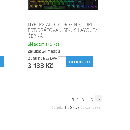
HYPERX ALLOY ORIGINS CORE
PBT/DRÁTOVÁ USB/US LAYOUT/
ČERNÁ
Skladem
(>5 ks)
Záruka: 24 měsíců
2 589 Kč bez DPH
3 133 Kč
1
...
2
3
5
1
5
57
Stránka
z
-
položek celkem