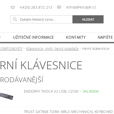
eshop@escape.cz
+(420) 283 872 213
U
UŽITEČNÉ INFORMACE
KONTAKTY
NAPIŠTE
KOMPONENTY
Klávesnice, myši, herní ovladače
Herní klávesnice
RNÍ KLÁVESNICE
PRODÁVANĚJŠÍ
ENDORFY THOCK V2 USB, CZ/SK
–
SKLADEM
TRUST GXT868 TORIX WRLS MECHANICAL KEYBOARD