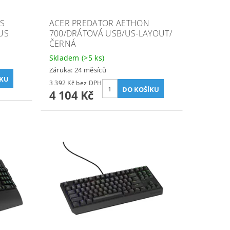
LS
ACER PREDATOR AETHON
US
700/DRÁTOVÁ USB/US-LAYOUT/
ČERNÁ
Skladem
(>5 ks)
Záruka: 24 měsíců
3 392 Kč bez DPH
4 104 Kč