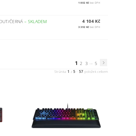
1 802 Kč
bez DPH
4 104 Kč
YOUT/ČERNÁ
–
SKLADEM
3 392 Kč
bez DPH
1
...
2
3
5
1
5
57
Stránka
z
-
položek celkem