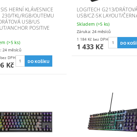
SIS HERNÍ KLÁVESNICE
LOGITECH G213/DRÁTOV
 230/TKL/RGB/OUTEMU
USB/CZ-SK LAYOUT/ČERN
DRÁTOVÁ USB/US
Skladem
(>5 ks)
UT/ANCHOR POSITIVE
Záruka: 24 měsíců
1 184 Kč bez DPH
dem
(>5 ks)
1 433 Kč
: 24 měsíců
906 Kč bez DPH
96 Kč