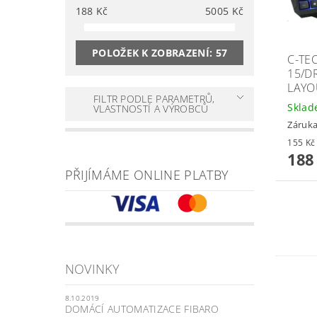
188
Kč
5005
Kč
POLOŽEK K ZOBRAZENÍ:
57
C-TE
15/D
LAYO
FILTR PODLE PARAMETRŮ,
Skla
VLASTNOSTÍ A VÝROBCŮ
Záruka
188
PŘIJÍMÁME ONLINE PLATBY
NOVINKY
8.10.2019
DOMÁCÍ AUTOMATIZACE FIBARO