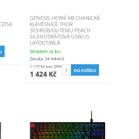
GENESIS HERNÍ MECHANICKÁ
CZ/SK
KLÁVESNICE THOR
303/RGB/OUTEMU PEACH
SILENT/DRÁTOVÁ USB/US
LAYOUT/BÍLÁ
Skladem
(4 ks)
Záruka: 24 měsíců
1 177 Kč bez DPH
1 424 Kč