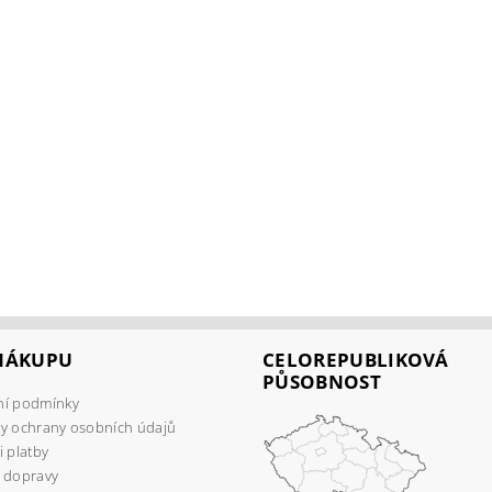
 NÁKUPU
CELOREPUBLIKOVÁ
PŮSOBNOST
í podmínky
y ochrany osobních údajů
 platby
 dopravy