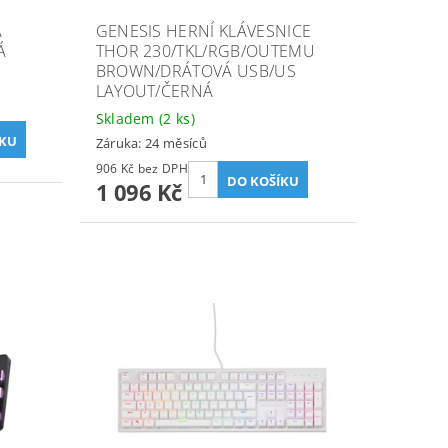
Á
GENESIS HERNÍ KLÁVESNICE
Á
THOR 230/TKL/RGB/OUTEMU
BROWN/DRÁTOVÁ USB/US
LAYOUT/ČERNÁ
Skladem
(2 ks)
Záruka: 24 měsíců
906 Kč bez DPH
1 096 Kč