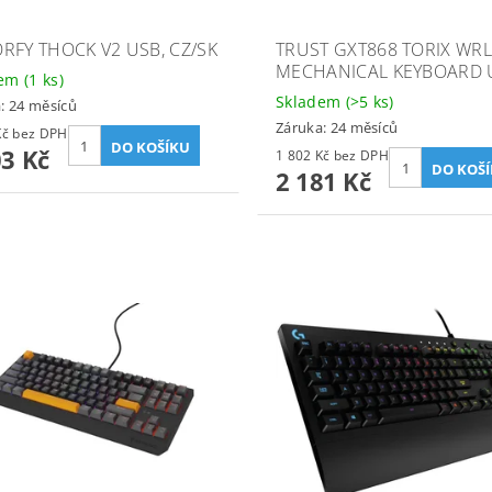
RFY THOCK V2 USB, CZ/SK
TRUST GXT868 TORIX WR
MECHANICAL KEYBOARD 
dem
(1 ks)
Skladem
(>5 ks)
: 24 měsíců
Záruka: 24 měsíců
1 242 Kč bez DPH
03 Kč
1 802 Kč bez DPH
2 181 Kč