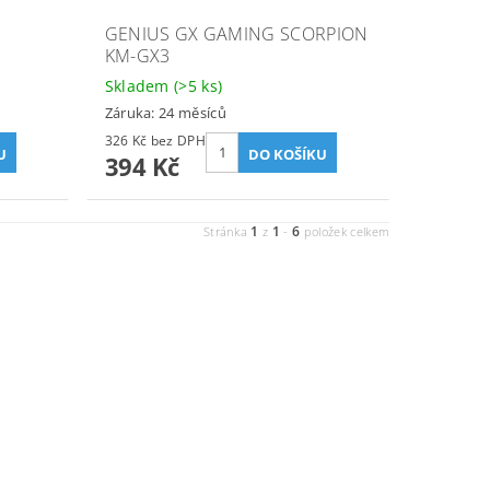
GENIUS GX GAMING SCORPION
KM-GX3
Skladem
(>5 ks)
Záruka: 24 měsíců
326 Kč bez DPH
394 Kč
1
1
6
Stránka
z
-
položek celkem