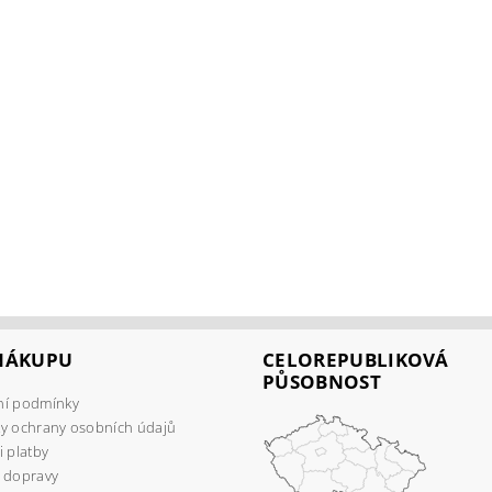
 NÁKUPU
CELOREPUBLIKOVÁ
PŮSOBNOST
í podmínky
y ochrany osobních údajů
 platby
 dopravy