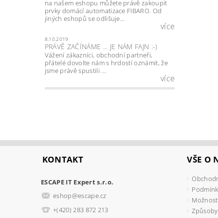
na našem eshopu můžete právě zakoupit
prvky domácí automatizace FIBARO. Od
jiných eshopů se odlišuje...
více
8.10.2019
PRÁVĚ ZAČÍNÁME ... JE NÁM FAJN :-)
Vážení zákazníci, obchodní partneři,
přátelé dovolte nám s hrdostí oznámit, že
jsme právě spustili ...
více
KONTAKT
VŠE O
Obchodn
ESCAPE IT Expert s.r.o.
Podmínk
eshop
@
escape.cz
Možnosti
+(420) 283 872 213
Způsoby