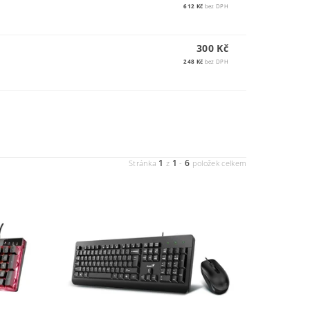
612 Kč
bez DPH
300 Kč
248 Kč
bez DPH
1
1
6
Stránka
z
-
položek celkem