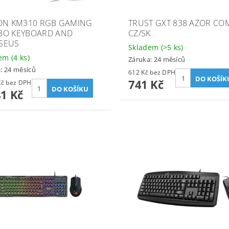
ON KM310 RGB GAMING
TRUST GXT 838 AZOR C
O KEYBOARD AND
CZ/SK
SEUS
Skladem
(>5 ks)
dem
(4 ks)
Záruka: 24 měsíců
: 24 měsíců
612 Kč bez DPH
741 Kč
1 274 Kč bez DPH
41 Kč