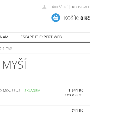
|
PŘIHLÁŠENÍ
REGISTRACE
KOŠÍK:
0 Kč
 NÁM
ESCAPE IT EXPERT WEB
c a myší
 MYŠÍ
1 541 Kč
ND MOUSEUS
–
SKLADEM
1 274 Kč
bez DPH
741 Kč