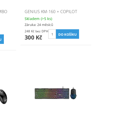
OMBO
GENIUS KM-160 + COPILOT
Skladem
(>5 ks)
Záruka: 24 měsíců
248 Kč bez DPH
300 Kč