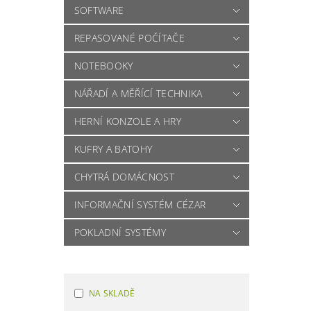
SOFTWARE
REPASOVANÉ POČÍTAČE
NOTEBOOKY
NÁŘADÍ A MĚŘÍCÍ TECHNIKA
HERNÍ KONZOLE A HRY
KUFRY A BATOHY
CHYTRÁ DOMÁCNOST
INFORMAČNÍ SYSTÉM CÉZAR
POKLADNÍ SYSTÉMY
NA SKLADĚ