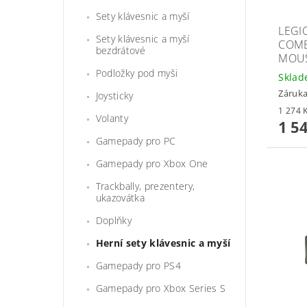
Sety klávesnic a myší
LEGI
Sety klávesnic a myší
COMB
bezdrátové
MOU
Podložky pod myši
Skla
Záruka
Joysticky
Volanty
1 5
Gamepady pro PC
Gamepady pro Xbox One
Trackbally, prezentery,
ukazovátka
Doplňky
Herní sety klávesnic a myší
Gamepady pro PS4
Gamepady pro Xbox Series S