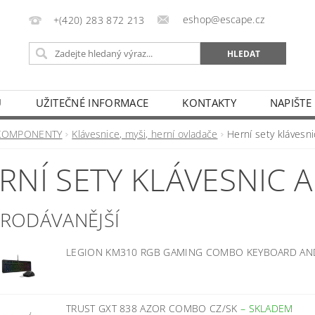
eshop@escape.cz
+(420) 283 872 213
U
UŽITEČNÉ INFORMACE
KONTAKTY
NAPIŠTE
KOMPONENTY
Klávesnice, myši, herní ovladače
Herní sety klávesni
RNÍ SETY KLÁVESNIC A
PRODÁVANĚJŠÍ
LEGION KM310 RGB GAMING COMBO KEYBOARD A
TRUST GXT 838 AZOR COMBO CZ/SK
–
SKLADEM