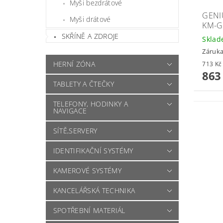
Myši bezdrátové
GENI
Myši drátové
KM-G
SKŘÍNĚ A ZDROJE
Skla
Záruka
HERNÍ ZÓNA
863
TABLETY A ČTEČKY
TELEFONY, HODINKY A
NAVIGACE
SÍTĚ,SERVERY
IDENTIFIKAČNÍ SYSTÉMY
KAMEROVÉ SYSTÉMY
KANCELÁŘSKÁ TECHNIKA
SPOTŘEBNÍ MATERIÁL