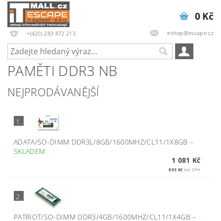
0 Kč
eshop@escape.cz
+(420) 283 872 213
PAMĚTI DDR3 NB
NEJPRODÁVANĚJŠÍ
1.
ADATA/SO-DIMM DDR3L/8GB/1600MHZ/CL11/1X8GB
–
SKLADEM
1 081 Kč
893 Kč
bez DPH
2.
PATRIOT/SO-DIMM DDR3/4GB/1600MHZ/CL11/1X4GB
–