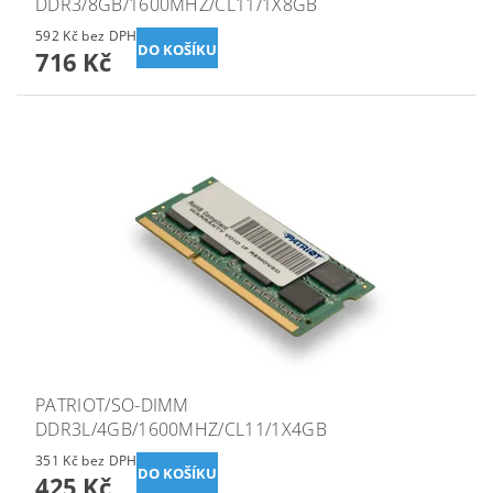
DDR3/8GB/1600MHZ/CL11/1X8GB
592 Kč bez DPH
716 Kč
PATRIOT/SO-DIMM
DDR3L/4GB/1600MHZ/CL11/1X4GB
351 Kč bez DPH
425 Kč