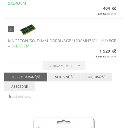
SKLADEM
404 Kč
334 Kč
bez DPH
3.
KINGSTON/SO-DIMM DDR3L/8GB/1600MHZ/CL11/1X8GB
–
SKLADEM
1 929 Kč
1 594 Kč
bez DPH
ZOBRAZIT VÍCE
NEJPRODÁVANĚJŠÍ
NEJLEVNĚJŠÍ
NEJDRAŽŠÍ
ABECEDNĚ
6
položek celkem