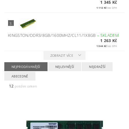
1 345 Kč
1 112 Kč
bez DPH
3.
KINGSTON/DDR3/8GB/1600MHZ/CL11/1X8GB
–
SKLADEM
1 263 Kč
1 044 Kč
bez DPH
ZOBRAZIT VÍCE
NEJPRODÁVANĚJŠÍ
NEJLEVNĚJŠÍ
NEJDRAŽŠÍ
ABECEDNĚ
12
položek celkem