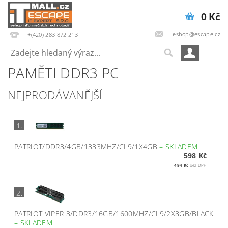
0 Kč
eshop@escape.cz
+(420) 283 872 213
PAMĚTI DDR3 PC
NEJPRODÁVANĚJŠÍ
1.
PATRIOT/DDR3/4GB/1333MHZ/CL9/1X4GB
–
SKLADEM
598 Kč
494 Kč
bez DPH
2.
PATRIOT VIPER 3/DDR3/16GB/1600MHZ/CL9/2X8GB/BLACK
–
SKLADEM