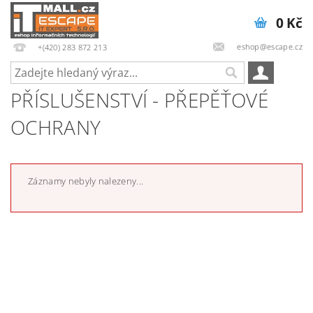
0 Kč
eshop@escape.cz
+(420) 283 872 213
PŘÍSLUŠENSTVÍ - PŘEPĚŤOVÉ
OCHRANY
Záznamy nebyly nalezeny...