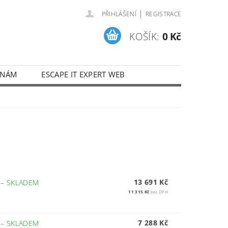
|
PŘIHLÁŠENÍ
REGISTRACE
KOŠÍK:
0 Kč
 NÁM
ESCAPE IT EXPERT WEB
13 691 Kč
6
–
SKLADEM
11 315 Kč
bez DPH
7 288 Kč
5
–
SKLADEM