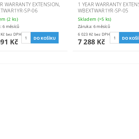
AR WARRANTY EXTENSION,
1 YEAR WARRANTY EXTEN
TWAR1YR-SP-06
WBEXTWAR1YR-SP-05
dem
(2 ks)
Skladem
(>5 ks)
: 6 měsíců
Záruka: 6 měsíců
11 315 Kč bez DPH
6 023 Kč bez DPH
691 Kč
7 288 Kč