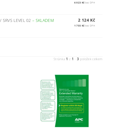
6 023 Kč
bez DPH
2 124 Kč
/ SRVS LEVEL 02
–
SKLADEM
1 755 Kč
bez DPH
1
1
3
Stránka
z
-
položek celkem