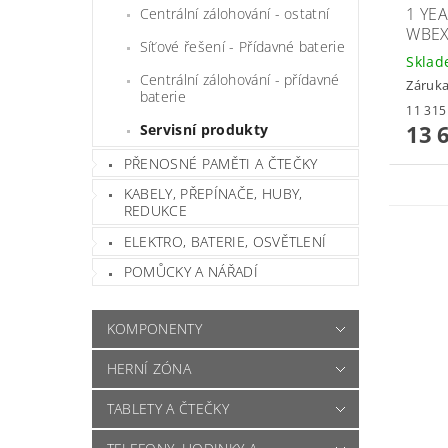
1 YE
Centrální zálohování - ostatní
WBEX
Síťové řešení - Přídavné baterie
Skla
Centrální zálohování - přídavné
Záruka
baterie
13 
Servisní produkty
PŘENOSNÉ PAMĚTI A ČTEČKY
KABELY, PŘEPÍNAČE, HUBY,
REDUKCE
ELEKTRO, BATERIE, OSVĚTLENÍ
POMŮCKY A NÁŘADÍ
KOMPONENTY
HERNÍ ZÓNA
TABLETY A ČTEČKY