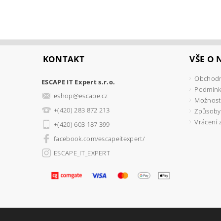
KONTAKT
VŠE O
Obchodn
ESCAPE IT Expert s.r.o.
Podmínk
eshop
@
escape.cz
Možnosti
+(420) 283 872 213
Způsoby
Vrácení 
+(420) 603 187 399
facebook.com/escapeitexpert/
ESCAPE_IT_EXPERT