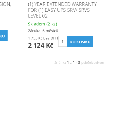
SION,
(1) YEAR EXTENDED WARRANTY
FOR (1) EASY UPS SRV/ SRVS
LEVEL 02
Skladem
(2 ks)
Záruka: 6 měsíců
1 755 Kč bez DPH
2 124 Kč
1
1
3
Stránka
z
-
položek celkem