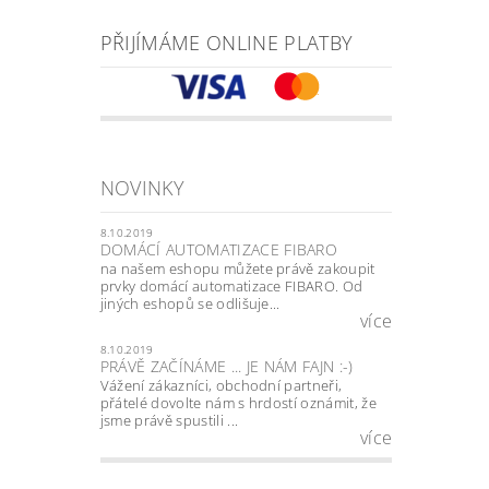
PŘIJÍMÁME ONLINE PLATBY
NOVINKY
8.10.2019
DOMÁCÍ AUTOMATIZACE FIBARO
na našem eshopu můžete právě zakoupit
prvky domácí automatizace FIBARO. Od
jiných eshopů se odlišuje...
více
8.10.2019
PRÁVĚ ZAČÍNÁME ... JE NÁM FAJN :-)
Vážení zákazníci, obchodní partneři,
přátelé dovolte nám s hrdostí oznámit, že
jsme právě spustili ...
více