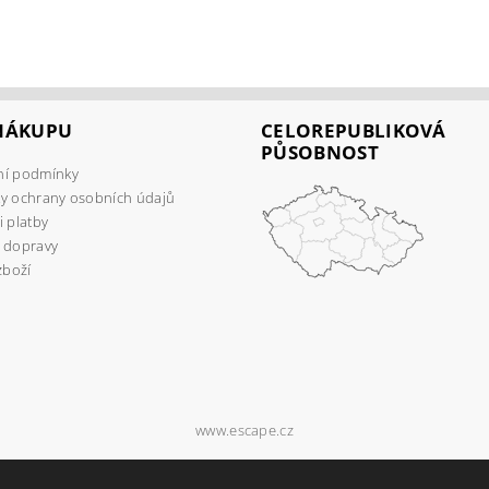
 NÁKUPU
CELOREPUBLIKOVÁ
PŮSOBNOST
í podmínky
y ochrany osobních údajů
 platby
 dopravy
zboží
www.escape.cz