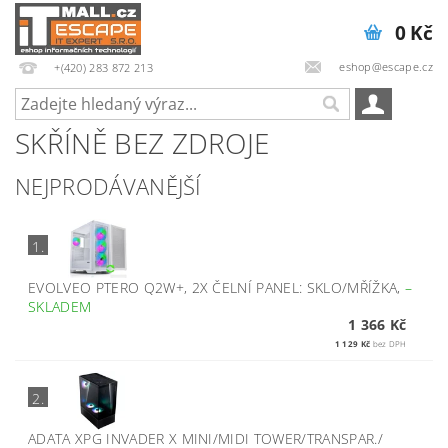
0 Kč
eshop@escape.cz
+(420) 283 872 213
SKŘÍNĚ BEZ ZDROJE
NEJPRODÁVANĚJŠÍ
1.
EVOLVEO PTERO Q2W+, 2X ČELNÍ PANEL: SKLO/MŘÍŽKA,
–
SKLADEM
1 366 Kč
1 129 Kč
bez DPH
2.
ADATA XPG INVADER X MINI/MIDI TOWER/TRANSPAR./