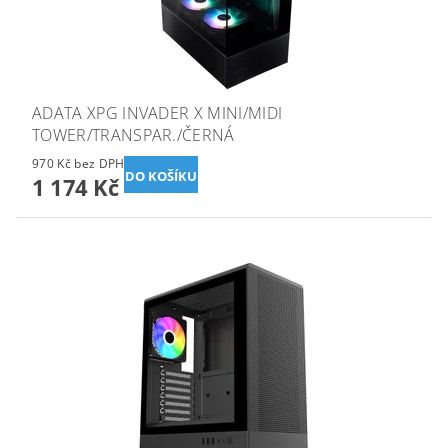
ADATA XPG INVADER X MINI/MIDI
TOWER/TRANSPAR./ČERNÁ
970 Kč bez DPH
1 174 Kč