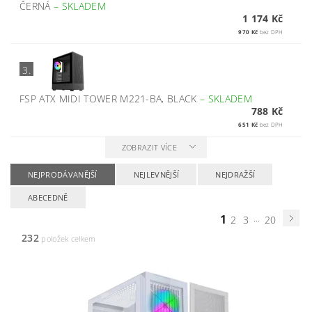
ČERNÁ
–
SKLADEM
1 174 Kč
970 Kč
bez DPH
3.
FSP ATX MIDI TOWER M221-BA, BLACK
–
SKLADEM
788 Kč
651 Kč
bez DPH
ZOBRAZIT VÍCE
NEJPRODÁVANĚJŠÍ
NEJLEVNĚJŠÍ
NEJDRAŽŠÍ
ABECEDNĚ
1
...
2
3
20
232
položek celkem