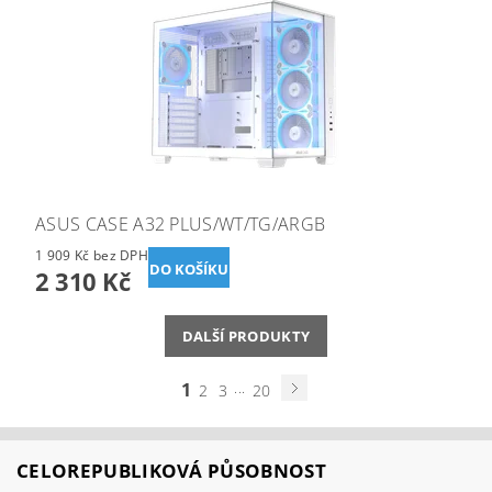
ASUS CASE A32 PLUS/WT/TG/ARGB
1 909 Kč bez DPH
2 310 Kč
DALŠÍ PRODUKTY
1
...
2
3
20
CELOREPUBLIKOVÁ PŮSOBNOST