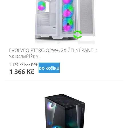
EVOLVEO PTERO Q2W+, 2X ČELNÍ PANEL:
SKLO/MŘÍŽKA,
1 129 Kč bez DPH
1 366 Kč