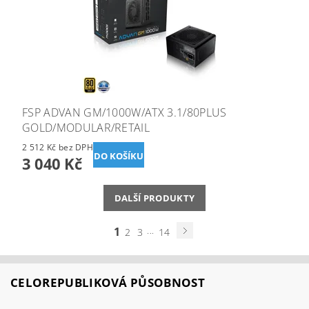
FSP ADVAN GM/1000W/ATX 3.1/80PLUS
GOLD/MODULAR/RETAIL
2 512 Kč bez DPH
3 040 Kč
DALŠÍ PRODUKTY
1
...
2
3
14
CELOREPUBLIKOVÁ PŮSOBNOST