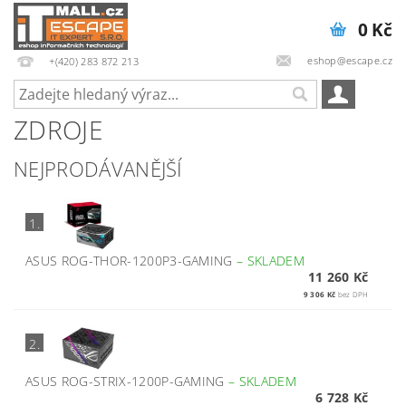
0 Kč
eshop@escape.cz
+(420) 283 872 213
ZDROJE
NEJPRODÁVANĚJŠÍ
1.
ASUS ROG-THOR-1200P3-GAMING
–
SKLADEM
11 260 Kč
9 306 Kč
bez DPH
2.
ASUS ROG-STRIX-1200P-GAMING
–
SKLADEM
6 728 Kč