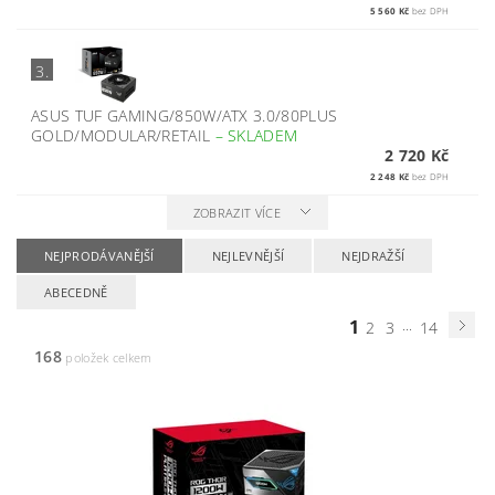
5 560 Kč
bez DPH
3.
ASUS TUF GAMING/850W/ATX 3.0/80PLUS
GOLD/MODULAR/RETAIL
–
SKLADEM
2 720 Kč
2 248 Kč
bez DPH
ZOBRAZIT VÍCE
NEJPRODÁVANĚJŠÍ
NEJLEVNĚJŠÍ
NEJDRAŽŠÍ
ABECEDNĚ
1
...
2
3
14
168
položek celkem