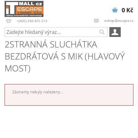
0 Kč
eshop@escape.cz
+(420) 283 872 213
2STRANNÁ SLUCHÁTKA
BEZDRÁTOVÁ S MIK (HLAVOVÝ
MOST)
Záznamy nebyly nalezeny...