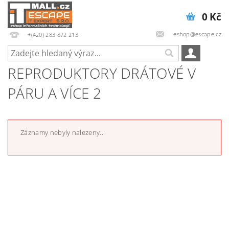
0 Kč
eshop@escape.cz
+(420) 283 872 213
REPRODUKTORY DRÁTOVÉ V
PÁRU A VÍCE 2
Záznamy nebyly nalezeny...