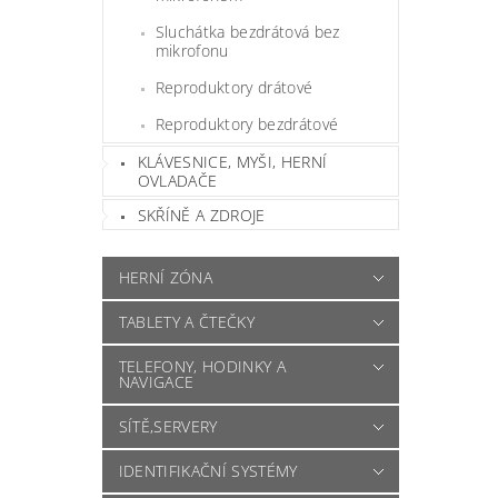
Sluchátka bezdrátová bez
mikrofonu
Reproduktory drátové
Reproduktory bezdrátové
KLÁVESNICE, MYŠI, HERNÍ
OVLADAČE
SKŘÍNĚ A ZDROJE
HERNÍ ZÓNA
TABLETY A ČTEČKY
TELEFONY, HODINKY A
NAVIGACE
SÍTĚ,SERVERY
IDENTIFIKAČNÍ SYSTÉMY