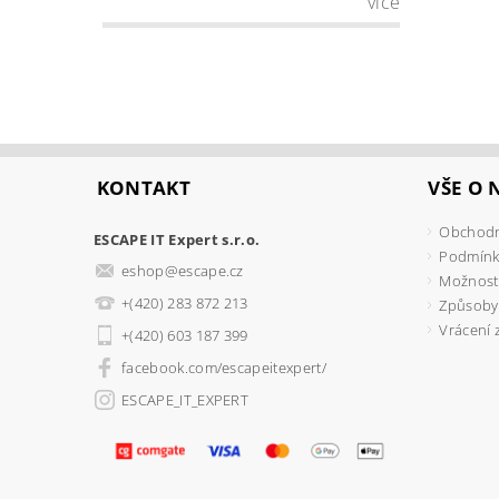
více
KONTAKT
VŠE O
Obchodn
ESCAPE IT Expert s.r.o.
Podmínk
eshop
@
escape.cz
Možnosti
+(420) 283 872 213
Způsoby
Vrácení 
+(420) 603 187 399
facebook.com/escapeitexpert/
ESCAPE_IT_EXPERT