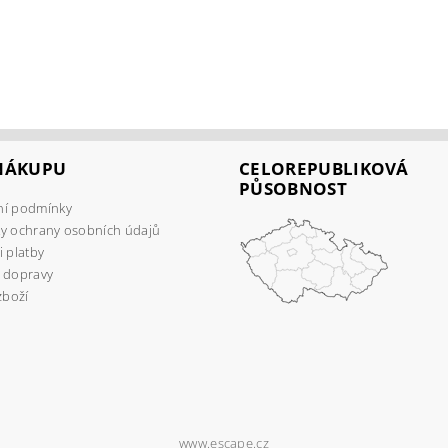
 NÁKUPU
CELOREPUBLIKOVÁ
PŮSOBNOST
í podmínky
y ochrany osobních údajů
 platby
 dopravy
zboží
www.escape.cz