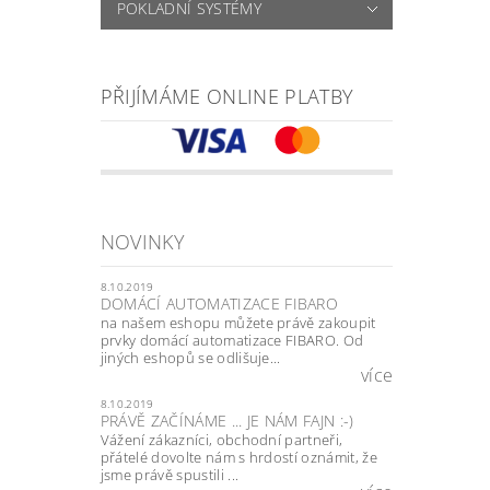
POKLADNÍ SYSTÉMY
PŘIJÍMÁME ONLINE PLATBY
NOVINKY
8.10.2019
DOMÁCÍ AUTOMATIZACE FIBARO
na našem eshopu můžete právě zakoupit
prvky domácí automatizace FIBARO. Od
jiných eshopů se odlišuje...
více
8.10.2019
PRÁVĚ ZAČÍNÁME ... JE NÁM FAJN :-)
Vážení zákazníci, obchodní partneři,
přátelé dovolte nám s hrdostí oznámit, že
jsme právě spustili ...