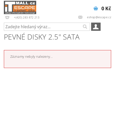
0 Kč
eshop@escape.cz
+(420) 283 872 213
PEVNÉ DISKY 2.5" SATA
Záznamy nebyly nalezeny...