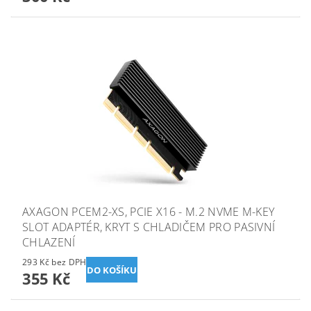
AXAGON PCEM2-XS, PCIE X16 - M.2 NVME M-KEY
SLOT ADAPTÉR, KRYT S CHLADIČEM PRO PASIVNÍ
CHLAZENÍ
293 Kč bez DPH
355 Kč