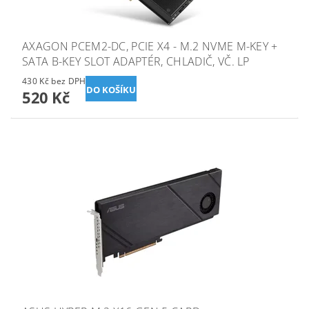
AXAGON PCEM2-DC, PCIE X4 - M.2 NVME M-KEY +
SATA B-KEY SLOT ADAPTÉR, CHLADIČ, VČ. LP
430 Kč bez DPH
520 Kč