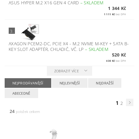
ASUS HYPER M.2 X16 GEN 4 CARD
–
SKLADEM
1 344 Kč
1 111 Kč
bez DPH
3.
AXAGON PCEM2-DC, PCIE X4 - M.2 NVME M-KEY + SATA B-
KEY SLOT ADAPTÉR, CHLADIČ, VČ. LP
–
SKLADEM
520 Kč
430 Kč
bez DPH
ZOBRAZIT VÍCE
NEJPRODÁVANĚJŠÍ
NEJLEVNĚJŠÍ
NEJDRAŽŠÍ
ABECEDNĚ
1
2
24
položek celkem