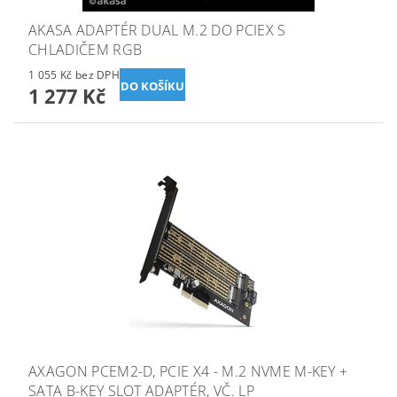
AKASA ADAPTÉR DUAL M.2 DO PCIEX S
CHLADIČEM RGB
1 055 Kč bez DPH
1 277 Kč
AXAGON PCEM2-D, PCIE X4 - M.2 NVME M-KEY +
SATA B-KEY SLOT ADAPTÉR, VČ. LP