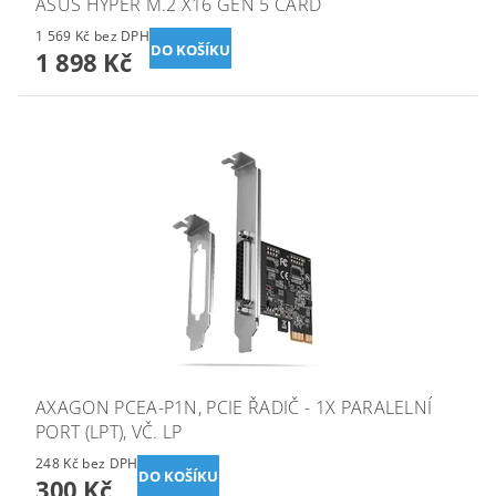
ASUS HYPER M.2 X16 GEN 5 CARD
1 569 Kč bez DPH
1 898 Kč
AXAGON PCEA-P1N, PCIE ŘADIČ - 1X PARALELNÍ
PORT (LPT), VČ. LP
248 Kč bez DPH
300 Kč