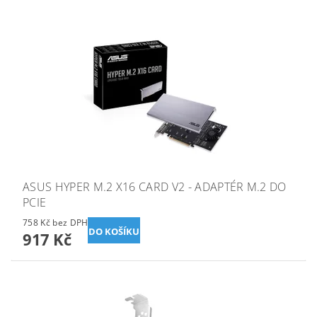
ASUS HYPER M.2 X16 CARD V2 - ADAPTÉR M.2 DO
PCIE
758 Kč bez DPH
917 Kč