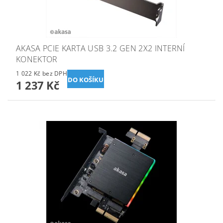
AKASA PCIE KARTA USB 3.2 GEN 2X2 INTERNÍ
KONEKTOR
1 022 Kč bez DPH
1 237 Kč