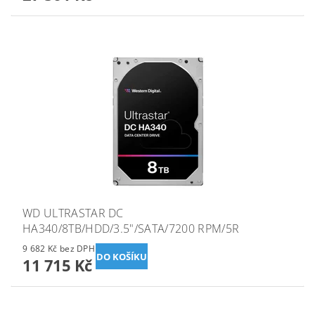
WD ULTRASTAR DC
HA340/8TB/HDD/3.5"/SATA/7200 RPM/5R
9 682 Kč bez DPH
11 715 Kč