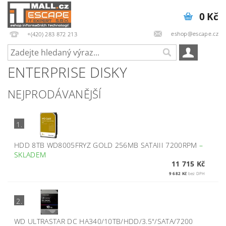
0 Kč
eshop@escape.cz
+(420) 283 872 213
ENTERPRISE DISKY
NEJPRODÁVANĚJŠÍ
1.
HDD 8TB WD8005FRYZ GOLD 256MB SATAIII 7200RPM
–
SKLADEM
11 715 Kč
9 682 Kč
bez DPH
2.
WD ULTRASTAR DC HA340/10TB/HDD/3.5"/SATA/7200