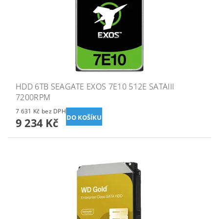
HDD 6TB SEAGATE EXOS 7E10 512E SATAIII
7200RPM
7 631 Kč bez DPH
9 234 Kč