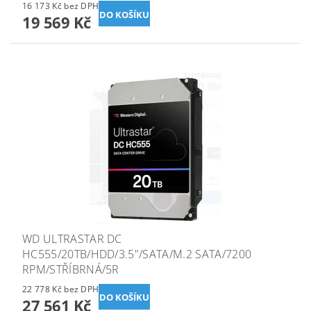
16 173 Kč bez DPH
19 569 Kč
WD ULTRASTAR DC
HC555/20TB/HDD/3.5"/SATA/M.2 SATA/7200
RPM/STŘÍBRNÁ/5R
22 778 Kč bez DPH
27 561 Kč