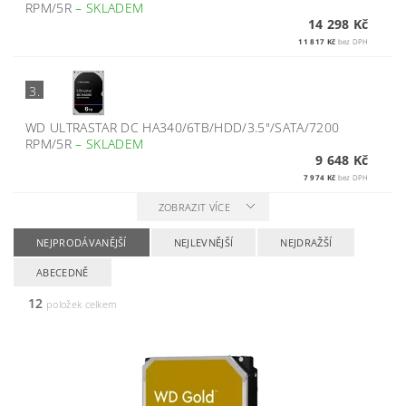
RPM/5R
–
SKLADEM
14 298 Kč
11 817 Kč
bez DPH
3.
WD ULTRASTAR DC HA340/6TB/HDD/3.5"/SATA/7200
RPM/5R
–
SKLADEM
9 648 Kč
7 974 Kč
bez DPH
ZOBRAZIT VÍCE
NEJPRODÁVANĚJŠÍ
NEJLEVNĚJŠÍ
NEJDRAŽŠÍ
ABECEDNĚ
12
položek celkem