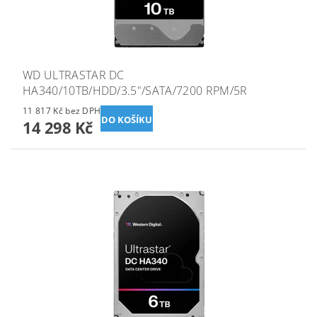
WD ULTRASTAR DC
HA340/10TB/HDD/3.5"/SATA/7200 RPM/5R
11 817 Kč bez DPH
14 298 Kč