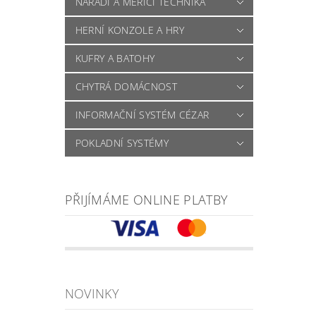
NÁŘADÍ A MĚŘÍCÍ TECHNIKA
HERNÍ KONZOLE A HRY
KUFRY A BATOHY
CHYTRÁ DOMÁCNOST
INFORMAČNÍ SYSTÉM CÉZAR
POKLADNÍ SYSTÉMY
PŘIJÍMÁME ONLINE PLATBY
NOVINKY