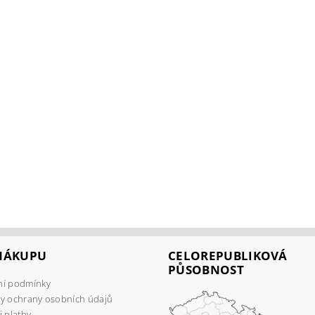
 NÁKUPU
CELOREPUBLIKOVÁ
PŮSOBNOST
í podmínky
y ochrany osobních údajů
 platby