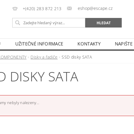
eshop@escape.cz
+(420) 283 872 213
U
UŽITEČNÉ INFORMACE
KONTAKTY
NAPIŠTE
KOMPONENTY
Disky a řadiče
SSD disky SATA
D DISKY SATA
my nebyly nalezeny...