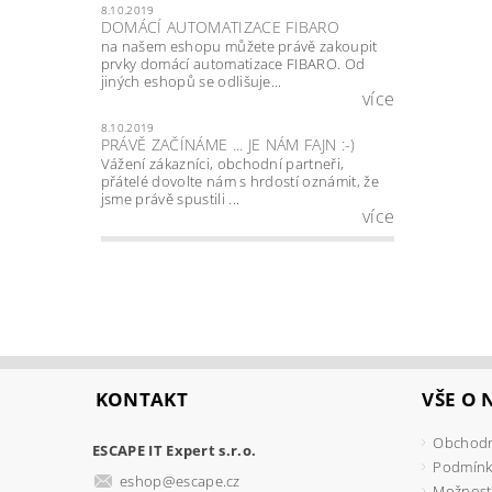
8.10.2019
DOMÁCÍ AUTOMATIZACE FIBARO
na našem eshopu můžete právě zakoupit
prvky domácí automatizace FIBARO. Od
jiných eshopů se odlišuje...
více
8.10.2019
PRÁVĚ ZAČÍNÁME ... JE NÁM FAJN :-)
Vážení zákazníci, obchodní partneři,
přátelé dovolte nám s hrdostí oznámit, že
jsme právě spustili ...
více
KONTAKT
VŠE O
Obchodn
ESCAPE IT Expert s.r.o.
Podmínk
eshop
@
escape.cz
Možnosti