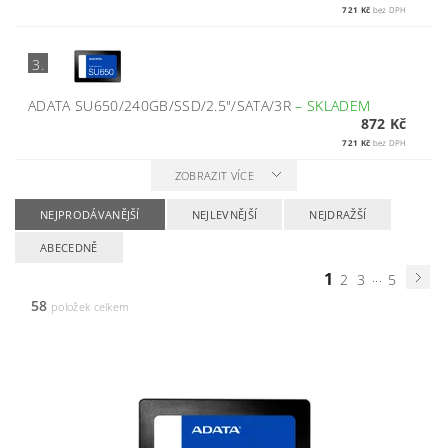
721 Kč
bez DPH
3.
ADATA SU650/240GB/SSD/2.5"/SATA/3R
–
SKLADEM
872 Kč
721 Kč
bez DPH
ZOBRAZIT VÍCE
NEJPRODÁVANĚJŠÍ
NEJLEVNĚJŠÍ
NEJDRAŽŠÍ
ABECEDNĚ
1
...
2
3
5
58
položek celkem