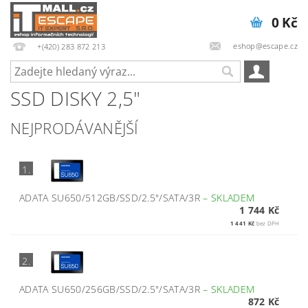
0 Kč
eshop@escape.cz
+(420) 283 872 213
SSD DISKY 2,5"
NEJPRODÁVANĚJŠÍ
1.
ADATA SU650/512GB/SSD/2.5"/SATA/3R
–
SKLADEM
1 744 Kč
1 441 Kč
bez DPH
2.
ADATA SU650/256GB/SSD/2.5"/SATA/3R
–
SKLADEM
872 Kč