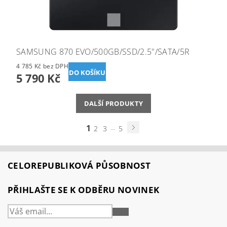
SAMSUNG 870 EVO/500GB/SSD/2.5"/SATA/5R
4 785 Kč bez DPH
5 790 Kč
DALŠÍ PRODUKTY
1
...
2
3
5
CELOREPUBLIKOVÁ PŮSOBNOST
PŘIHLAŠTE SE K ODBĚRU NOVINEK
PŘIHLÁSIT