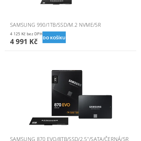
SAMSUNG 990/1TB/SSD/M.2 NVME/5R
4 125 Kč bez DPH
4 991 Kč
SAMSUNG 870 EVO/8TB/SSD/2.5"/SATA/ČERNÁ/5R